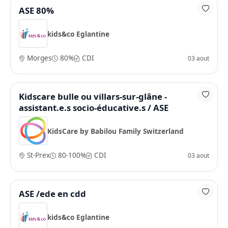
ASE 80%
kids&co Eglantine
Morges
80%
CDI
03 aout
Kidscare bulle ou villars-sur-glâne -
assistant.e.s socio-éducative.s / ASE
KidsCare by Babilou Family Switzerland
St-Prex
80-100%
CDI
03 aout
ASE /ede en cdd
kids&co Eglantine