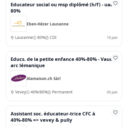
Educateur social ou msp diplômé (h/f) - uaa -
80%
Eben-Hézer Lausanne
Lausanne
80%
CDI
10 juin
Educs. de la petite enfance 40%-80% - Vaud /
arc lémanique
Alamaison.ch Sàrl
Vevey
40%/80%
Permanent
05 juin
Assistant soc. éducateur-trice CFC à
40%-80% => vevey & pully