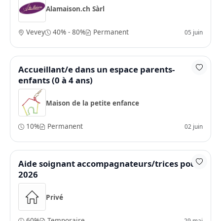
Alamaison.ch Sàrl
Vevey
40% - 80%
Permanent
05 juin
Accueillant/e dans un espace parents-
enfants (0 à 4 ans)
Maison de la petite enfance
10%
Permanent
02 juin
Aide soignant accompagnateurs/trices pour
2026
Privé
60%
Temporaire
29 mai