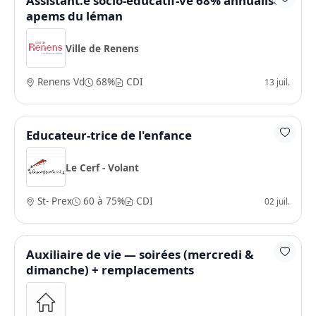
Assistant.e socio-éducatif-ve 68% annualisé -
apems du léman
Ville de Renens
Renens Vd
68%
CDI
13 juil.
Educateur-trice de l'enfance
Le Cerf - Volant
St- Prex
60 à 75%
CDI
02 juil.
Auxiliaire de vie — soirées (mercredi &
dimanche) + remplacements