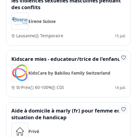
les violences sexuelles masculines pendant
des conflits
Eirene Suisse
Lausanne
Temporaire
15 juil.
Kidscare mies - educateur/trice de l'enfance
KidsCare by Babilou Family Switzerland
St-Prex
60-100%
CDI
14 juil.
Aide à domicile à marly (fr) pour femme en
situation de handicap
Privé