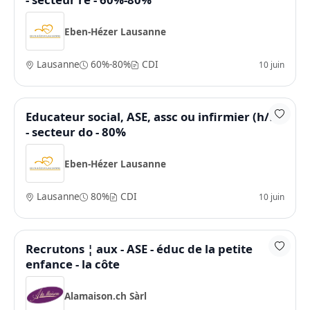
Eben-Hézer Lausanne
Lausanne
60%-80%
CDI
10 juin
Educateur social, ASE, assc ou infirmier (h/f)
- secteur do - 80%
Eben-Hézer Lausanne
Lausanne
80%
CDI
10 juin
Recrutons ¦ aux - ASE - éduc de la petite
enfance - la côte
Alamaison.ch Sàrl