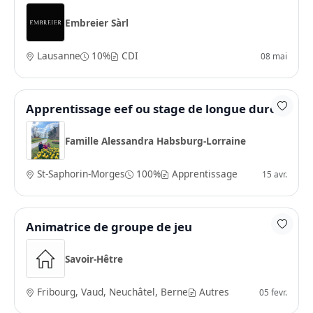
Embreier Sàrl
Lausanne
10%
CDI
08 mai
Apprentissage eef ou stage de longue durée
Famille Alessandra Habsburg-Lorraine
St-Saphorin-Morges
100%
Apprentissage
15 avr.
Animatrice de groupe de jeu
Savoir-Hêtre
Fribourg, Vaud, Neuchâtel, Berne
Autres
05 fevr.