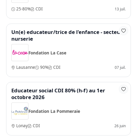
25-80%
CDI
13 juil.
Un(e) educateur/trice de l'enfance - secteur
nurserie
Fondation La Case
Lausanne
90%
CDI
07 juil.
Educateur social CDI 80% (h-f) au 1er
octobre 2026
Fondation La Pommeraie
Lonay
CDI
26 juin