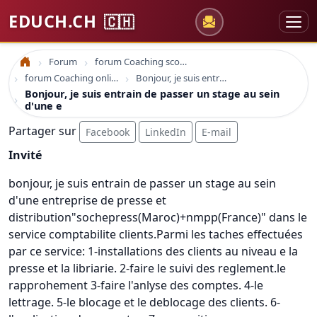
EDUCH.CH
🇨🇭
Forum
forum Coaching scolaire
Accueil
forum Coaching online formation professionelle emploi education
Bonjour, je suis entrain de passer un stage au sein d'une e
Bonjour, je suis entrain de passer un stage au sein
d'une e
Partager sur
Facebook
LinkedIn
E-mail
Invité
bonjour, je suis entrain de passer un stage au sein
d'une entreprise de presse et
distribution"sochepress(Maroc)+nmpp(France)" dans le
service comptabilite clients.Parmi les taches effectuées
par ce service: 1-installations des clients au niveau e la
presse et la libriarie. 2-faire le suivi des reglement.le
rapprohement 3-faire l'anlyse des comptes. 4-le
lettrage. 5-le blocage et le deblocage des clients. 6-