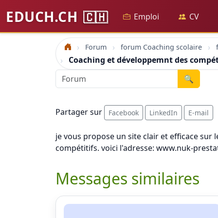
EDUCH.CH
🇨🇭
Emploi
CV
Forum
forum Coaching scolaire
Accueil
Coaching et développemnt des compé
🔍
Partager sur
Facebook
LinkedIn
E-mail
je vous propose un site clair et efficace sur
compétitifs. voici l'adresse: www.nuk-pres
Messages similaires