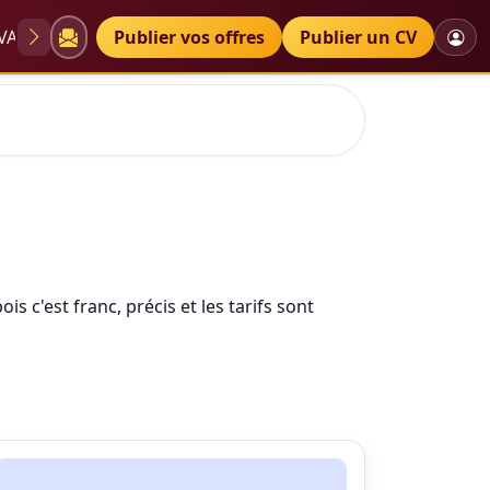
VAE
Diplômes
Publier vos offres
Petites annonces
Publier un CV
s c'est franc, précis et les tarifs sont