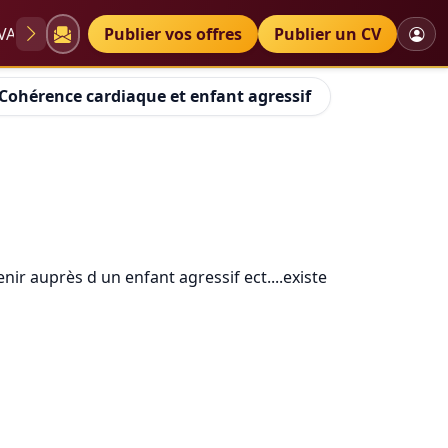
VAE
Diplômes
Publier vos offres
Petites annonces
Publier un CV
Cohérence cardiaque et enfant agressif
nir auprès d un enfant agressif ect....existe