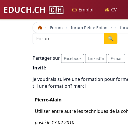
EDUCH.CH
🇨🇭
Emploi
CV
Forum
forum Petite Enfance
Accueil
🔍
Partager sur
Facebook
LinkedIn
E-mail
Invité
je voudrais suivre une formation pour forme
t il une formation? merci
Pierre-Alain
Utiliser entre autre les techniques de la 
posté le 13.02.2010