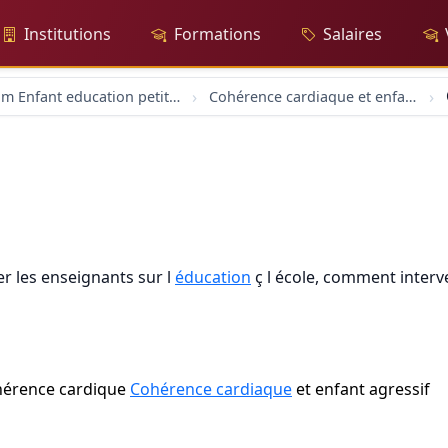
Institutions
Formations
Salaires
forum Enfant education petite enfance
Cohérence cardiaque et enfant agressif
r les enseignants sur l
éducation
ç l école, comment interve
cohérence cardique
Cohérence cardiaque
et enfant agressif