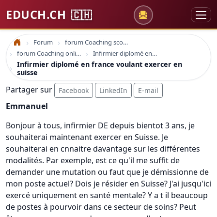
EDUCH.CH
🇨🇭
Forum
forum Coaching scolaire
Accueil
forum Coaching online formation professionelle emploi education
Infirmier diplomé en france voulant exercer en suisse
Infirmier diplomé en france voulant exercer en
suisse
Partager sur
Facebook
LinkedIn
E-mail
Emmanuel
Bonjour à tous, infirmier DE depuis bientot 3 ans, je
souhaiterai maintenant exercer en Suisse. Je
souhaiterai en cnnaitre davantage sur les différentes
modalités. Par exemple, est ce qu'il me suffit de
demander une mutation ou faut que je démissionne de
mon poste actuel? Dois je résider en Suisse? J'ai jusqu'ici
exercé uniquement en santé mentale? Y a t il beaucoup
de postes à pourvoir dans ce secteur de soins? Peut