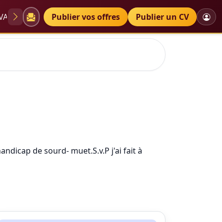
VAE
Diplômes
Publier vos offres
Petites annonces
Publier un CV
ndicap de sourd- muet.S.v.P j'ai fait à