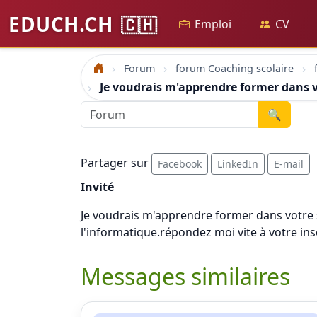
EDUCH.CH
🇨🇭
Emploi
CV
Forum
forum Coaching scolaire
Accueil
Je voudrais m'apprendre former dans 
🔍
Partager sur
Facebook
LinkedIn
E-mail
Invité
Je voudrais m'apprendre former dans votre st
l'informatique.répondez moi vite à votre inscr
Messages similaires