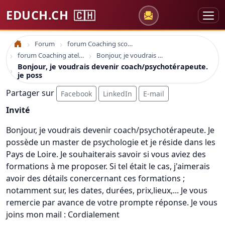
EDUCH.CH
🇨🇭
Forum
forum Coaching scolaire
Accueil
forum Coaching atelier et formation
Bonjour, je voudrais devenir coach/psychotérapeute. je poss
Bonjour, je voudrais devenir coach/psychotérapeute.
je poss
Partager sur
Facebook
LinkedIn
E-mail
Invité
Bonjour, je voudrais devenir coach/psychotérapeute. Je
possède un master de psychologie et je réside dans les
Pays de Loire. Je souhaiterais savoir si vous aviez des
formations à me proposer. Si tel était le cas, j'aimerais
avoir des détails conercernant ces formations ;
notamment sur, les dates, durées, prix,lieux,... Je vous
remercie par avance de votre prompte réponse. Je vous
joins mon mail : Cordialement