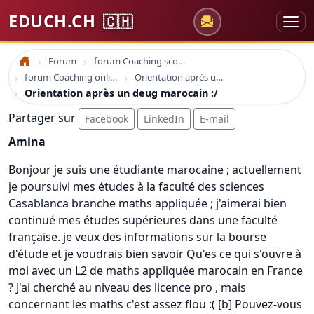
EDUCH.CH
🇨🇭
Forum
forum Coaching scolaire
Accueil
forum Coaching online formation professionelle emploi education
Orientation après un deug marocain :/
Orientation après un deug marocain :/
Partager sur
Facebook
LinkedIn
E-mail
Amina
Bonjour je suis une étudiante marocaine ; actuellement
je poursuivi mes études à la faculté des sciences
Casablanca branche maths appliquée ; j'aimerai bien
continué mes études supérieures dans une faculté
française. je veux des informations sur la bourse
d'étude et je voudrais bien savoir Qu'es ce qui s'ouvre à
moi avec un L2 de maths appliquée marocain en France
? J'ai cherché au niveau des licence pro , mais
concernant les maths c'est assez flou :( [b] Pouvez-vous