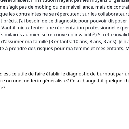
défavorables, l'institution n'ayant pas les moyens organisa
ne s'agit pas de mobing ou de malveillance, mais de contrain
ue les contraintes ne se répercutent sur les collaborateurs.
et précis. J'ai besoin de ce diagnostic pour pouvoir disposer
 Vaut-il mieux tenter une réorientation professionnelle (pert
 similaires au mien se retrouve en invalidité!) Si cette inval
'assumer ma famille (3 enfants: 10 ans, 8 ans, 3 ans). Je n'a
hésite à prendre des risques pour ma femme et mes enfants. 
: est-ce utile de faire établir le diagnostic de burnout pa
tre ou une médecin généraliste? Cela change-t-il quelque ch
ge?