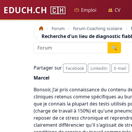
EDUCH.CH
🇨🇭
Emploi
CV
Forum
forum Coaching scolaire
Accueil
Recherche d'un lieu de diagnostic fiab
🔍
Partager sur
Facebook
LinkedIn
E-mail
Marcel
Bonsoir, J'ai pris connaissance du contenu de
cliniques retenus comme spécifiques au burno
que je connais la plupart des tests utilisés
(charge de travail à 150%) et qu'une pneumon
reposer de ce stress chronique et reprendre 
clairement différencier qu'il s'agissait de st