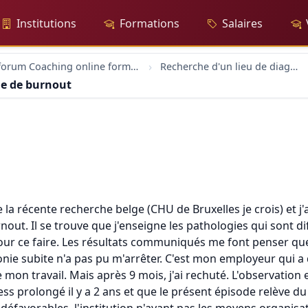
Institutions
Formations
Salaires
forum Coaching online formation professionelle emploi education
Recherche d'un lieu de diagnostic fiable de burnout
le de burnout
 la récente recherche belge (CHU de Bruxelles je crois) et j
ut. Il se trouve que j'enseigne les pathologies qui sont di
 pour ce faire. Les résultats communiqués me font penser que 
ie subite n'a pas pu m'arrêter. C'est mon employeur qui a d
mon travail. Mais après 9 mois, j'ai rechuté. L'observation e
ress prolongé il y a 2 ans et que le présent épisode relève du 