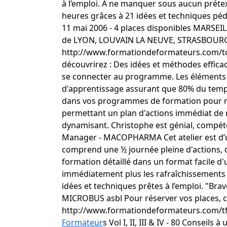
à l’emploi. A ne manquer sous aucun prétex
heures grâces à 21 idées et techniques péda
11 mai 2006 - 4 places disponibles MARSEILL
de LYON, LOUVAIN LA NEUVE, STRASBOURG, P
http://www.formationdeformateurs.com/tour
découvrirez : Des idées et méthodes effica
se connecter au programme. Les éléments 
d'apprentissage assurant que 80% du temps
dans vos programmes de formation pour réa
permettant un plan d'actions immédiat de 
dynamisant. Christophe est génial, compét
Manager - MACOPHARMA Cet atelier est d’un
comprend une ½ journée pleine d'actions, d
formation détaillé dans un format facile d'
immédiatement plus les rafraîchissements du
idées et techniques prêtes à l’emploi. "Bra
MICROBUS asbl Pour réserver vos places, co
http://www.formationdeformateurs.com/t
Formateur
s Vol I, II, III & IV - 80 Conseil