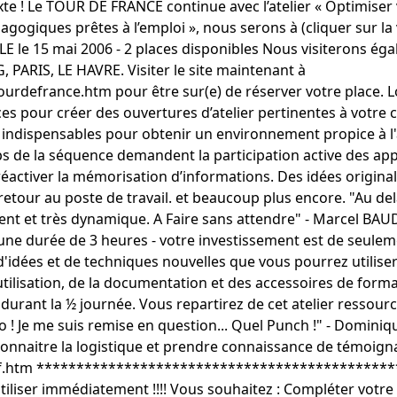
te ! Le TOUR DE FRANCE continue avec l’atelier « Optimiser
gogiques prêtes à l’emploi », nous serons à (cliquer sur la 
E le 15 mai 2006 - 2 places disponibles Nous visiterons égale
ARIS, LE HAVRE. Visiter le site maintenant à
defrance.htm pour être sur(e) de réserver votre place. Lor
ces pour créer des ouvertures d’atelier pertinentes à votr
indispensables pour obtenir un environnement propice à l
 de la séquence demandent la participation active des app
ctiver la mémorisation d’informations. Des idées original
retour au poste de travail. et beaucoup plus encore. "Au d
ent et très dynamique. A Faire sans attendre" - Marcel B
e durée de 3 heures - votre investissement est de seuleme
'idées et de techniques nouvelles que vous pourrez utiliser
utilisation, de la documentation et des accessoires de forma
rant la ½ journée. Vous repartirez de cet atelier ressourcer
vo ! Je me suis remise en question... Quel Punch !" - Domin
nnaitre la logistique et prendre connaissance de témoignag
f.htm **********************************************
s à utiliser immédiatement !!!! Vous souhaitez : Compléter vot