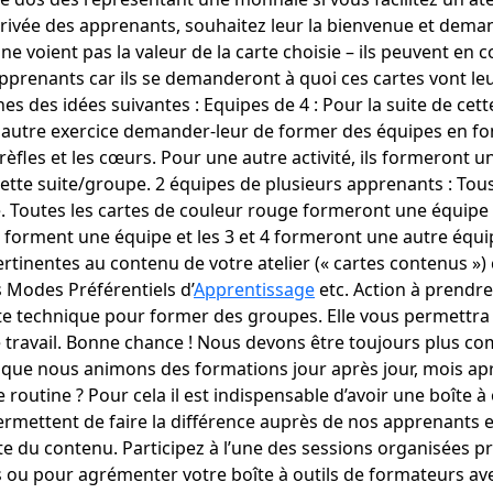
l’arrivée des apprenants, souhaitez leur la bienvenue et dema
e voient pas la valeur de la carte choisie – ils peuvent en co
 apprenants car ils se demanderont à quoi ces cartes vont le
es des idées suivantes : Equipes de 4 : Pour la suite de ce
 autre exercice demander-leur de former des équipes en fonc
èfles et les cœurs. Pour une autre activité, ils formeront u
cette suite/groupe. 2 équipes de plusieurs apprenants : T
. Toutes les cartes de couleur rouge formeront une équipe e
 forment une équipe et les 3 et 4 formeront une autre équipe.
ertinentes au contenu de votre atelier (« cartes contenus 
s Modes Préférentiels d’
Apprentissage
etc. Action à prendre
ette technique pour former des groupes. Elle vous permettra 
ravail. Bonne chance ! Nous devons être toujours plus com
n que nous animons des formations jour après jour, mois 
routine ? Pour cela il est indispensable d’avoir une boîte à 
mettent de faire la différence auprès de nos apprenants en 
erte du contenu. Participez à l’une des sessions organisées 
 ou pour agrémenter votre boîte à outils de formateurs ave