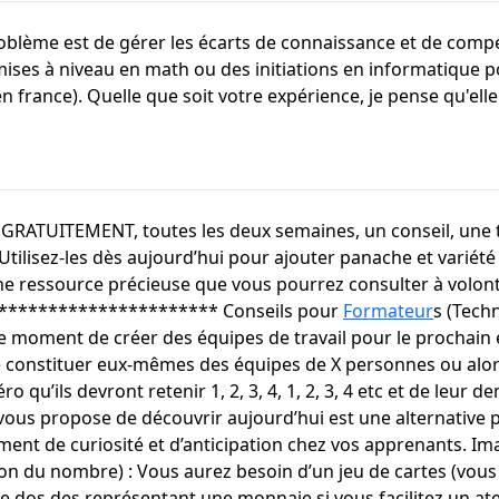
oblème est de gérer les écarts de connaissance et de compét
emises à niveau en math ou des initiations en informatique
rance). Quelle que soit votre expérience, je pense qu'elle p
t GRATUITEMENT, toutes les deux semaines, un conseil, une 
tilisez-les dès aujourd’hui pour ajouter panache et variété
ne ressource précieuse que vous pourrez consulter à volont
********************* Conseils pour
Formateur
s (Tech
le moment de créer des équipes de travail pour le prochain 
onstituer eux-mêmes des équipes de X personnes ou alors, 
 qu’ils devront retenir 1, 2, 3, 4, 1, 2, 3, 4 etc et de leur
 vous propose de découvrir aujourd’hui est une alternative
ément de curiosité et d’anticipation chez vos apprenants. 
ion du nombre) : Vous aurez besoin d’un jeu de cartes (vous 
 le dos des représentant une monnaie si vous facilitez un atel