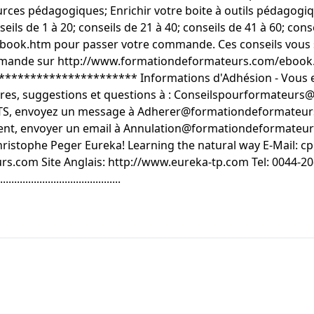
urces pédagogiques; Enrichir votre boite à outils pédagogiq
s de 1 à 20; conseils de 21 à 40; conseils de 41 à 60; conseil
ook.htm pour passer votre commande. Ces conseils vous s
 commande sur http://www.formationdeformateurs.com/ebook
******************* Informations d'Adhésion - Vous ete
res, suggestions et questions à : Conseilspourformateur
ITS, envoyez un message à Adherer@formationdeformateurs
ent, envoyer un email à Annulation@formationdeformateu
Christophe Peger Eureka! Learning the natural way E-Mail:
s.com Site Anglais: http://www.eureka-tp.com Tel: 0044-20
....................................