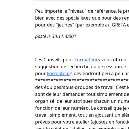
Peu importe le "niveau" de référence, le pr
bien avec des spécialistes que pour des r
pour des "jeunes" (par exemple au GRETA en f
posté le 30.11.-0001
Les Conseils pour
Formateur
s vous offren
suggestion de recherche ou de ressource. U
pour
Formateur
s deviendront peu à peu u
*************************************
des équipes/sous-groupes de travail C’est 
sont de leur demander tout simplement de c
organisé, de leur attribuer chacun un numéro
fonction de leur numéro. Le conseil que je
travail simplement, tout en ajoutant un él
prévus pour votre atelier (ajustez en fonct
avec le sujet de l’atelier - par exemple avec