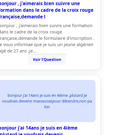
bonjour , j'aimerais bien suivre une
formation dans le cadre de la croix rouge
française,demande l
bonjour , j'aimerais bien suivre une formation
dans le cadre de la croix rouge
française,demande le formulaire d'inscription .
je vous informae que je suis un jeune algérien
agé de 27 ans ,je…
Voir l'Question
bonjour j'ai 14ans je suis en 4ième ,plutard je
voudrais devenir masseuse(pour détendre,non pa
kin
bonjour j'ai 14ans je suis en 4ième
,plutard je voudrais devenir