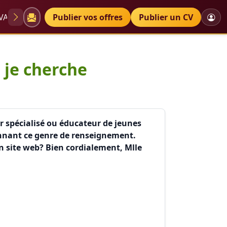
VAE
Diplômes
Publier vos offres
Petites annonces
Publier un CV
'éducateu
 je cherche
r spécialisé ou éducateur de jeunes
donnant ce genre de renseignement.
un site web? Bien cordialement, Mlle