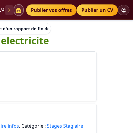
VAE
Diplômes
Publier vos offres
Petites annonces
Publier un CV
 d'un rapport de fin de stage pratique en electricite
electricite
ire infos
, Catégorie :
Stages Stagiaire