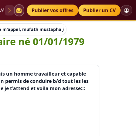
VAE
Diplômes
Publier vos offres
Petites annonces
Publier un CV
e m'appel, mufath mustapha j'ai26ans et célibataire né 01/01/1
aire né 01/01/1979
suis un homme travailleur et capable
 un permis de conduire b/d tout les les
 je t'attend et voila mon adresse:::