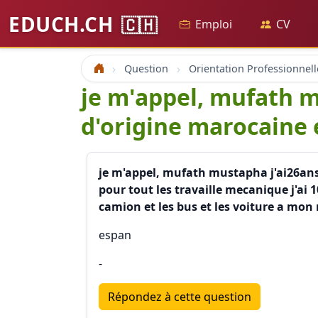
EDUCH.CH
🇨🇭
Emploi
CV
Question
Orientation Professionnell
Accueil
je m'appel, mufath m
d'origine marocaine e
je m'appel, mufath mustapha j'ai26ans 
pour tout les travaille mecanique j'ai 1
camion et les bus et les voiture a mon 
espan
-
Répondez à cette question