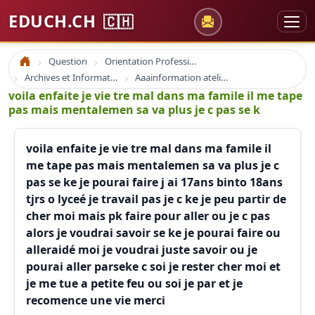
EDUCH.CH
🇨🇭
Question
Orientation Professionnelle
Accueil
Archives et Informations Educh.ch
Aaainformation ateliers educh.ch
voila enfaite je vie tre mal dans ma famile il me tape
pas mais mentalemen sa va plus je c pas se k
voila enfaite je vie tre mal dans ma famile il
me tape pas mais mentalemen sa va plus je c
pas se ke je pourai faire j ai 17ans binto 18ans
tjrs o lyceé je travail pas je c ke je peu partir de
cher moi mais pk faire pour aller ou je c pas
alors je voudrai savoir se ke je pourai faire ou
alleraidé moi je voudrai juste savoir ou je
pourai aller parseke c soi je rester cher moi et
je me tue a petite feu ou soi je par et je
recomence une vie merci