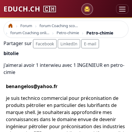
EDUCH.CH
🇨🇭
Forum
forum Coaching scolaire
Accueil
forum Coaching online formation professionelle emploi education
Petro-chimie
Petro-chimie
Partager sur
Facebook
LinkedIn
E-mail
bitolie
j'aimerai avoir 1 interwieu avec 1 INGENIEUR en petro-
cimie
benangelos@yahoo.fr
je suis technico commercial pour préconisation de
produits pétrolier en particulier des lubrifiants de
marque shell. Je souhaiterais approfondire mes
connaissances dans le domaine envue de devenir
ingénieur pétrolier pour préconisation des industries