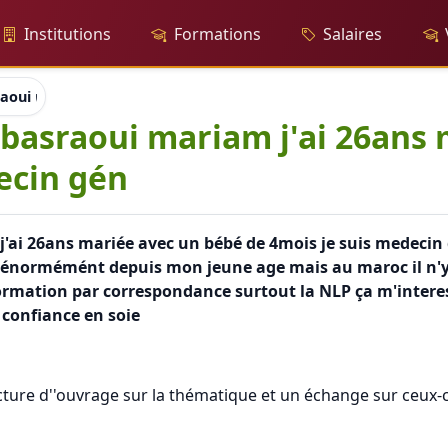
Institutions
Formations
Salaires
raoui mariam j'ai 26ans mariée avec un bébé de 4mois je suis 
 basraoui mariam j'ai 26ans
ecin gén
'ai 26ans mariée avec un bébé de 4mois je suis medecin g
r énormémént depuis mon jeune age mais au maroc il n'y 
 formation par correspondance surtout la NLP ça m'inter
confiance en soie
cture d''ouvrage sur la thématique et un échange sur ceux-ci