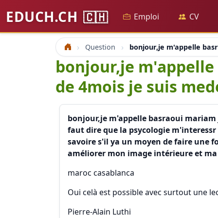
EDUCH.CH
🇨🇭
Emploi
CV
Question
bonjour,je m'appelle bas
Accueil
bonjour,je m'appelle
de 4mois je suis med
bonjour,je m'appelle basraoui mariam j
faut dire que la psycologie m'interess
savoire s'il ya un moyen de faire une
améliorer mon image intérieure et ma 
maroc casablanca
Oui celà est possible avec surtout une le
Pierre-Alain Luthi