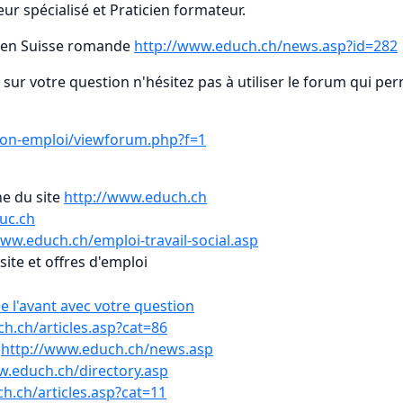
ur spécialisé et Praticien formateur.
t en Suisse romande
http://www.educh.ch/news.asp?id=282
ur votre question n'hésitez pas à utiliser le forum qui pe
ion-emploi/viewforum.php?f=1
ne du site
http://www.educh.ch
uc.ch
www.educh.ch/emploi-travail-social.asp
site et offres d'emploi
e l'avant avec votre question
h.ch/articles.asp?cat=86
n
http://www.educh.ch/news.asp
w.educh.ch/directory.asp
h.ch/articles.asp?cat=11