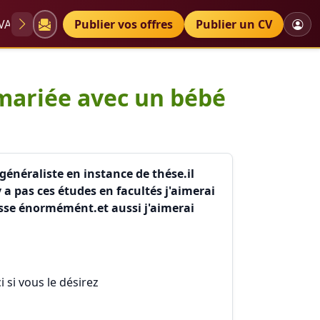
VAE
Diplômes
Publier vos offres
Petites annonces
Publier un CV
medecin gén
 mariée avec un bébé
énéraliste en instance de thése.il
a pas ces études en facultés j'aimerai
esse énormémént.et aussi j'aimerai
 si vous le désirez