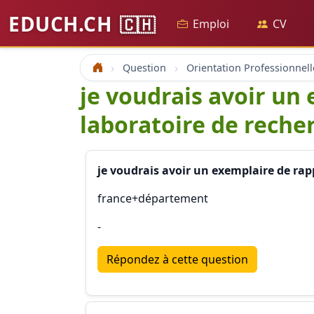
EDUCH.CH
🇨🇭
Emploi
CV
Question
Orientation Professionnell
Accueil
je voudrais avoir un
laboratoire de reche
je voudrais avoir un exemplaire de rap
france+département
-
Répondez à cette question