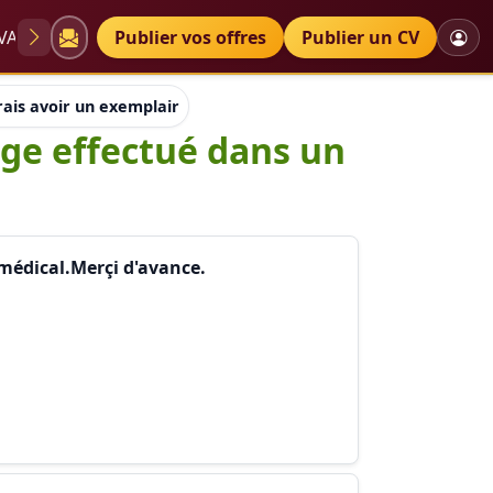
VAE
Diplômes
Publier vos offres
Petites annonces
Publier un CV
rais avoir un exemplaire de rapport de stage effectué dans un
age effectué dans un
 médical.Merçi d'avance.