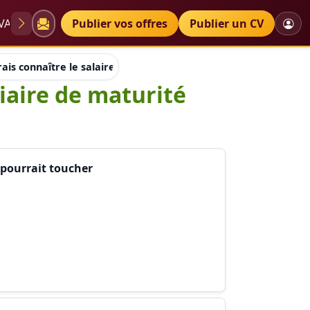
VAE
Diplômes
Publier vos offres
Petites annonces
Publier un CV
rais connaître le salaire moyen qu'un stagiaire de maturité p
iaire de maturité
 pourrait toucher