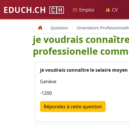
EDUCH.CH
🇨🇭
Emploi
CV
Question
Orientation Professionnell
Accueil
je voudrais connaîtr
professionelle comm
je voudrais connaître le salaire moyen
Genève
-1200
Répondez à cette question