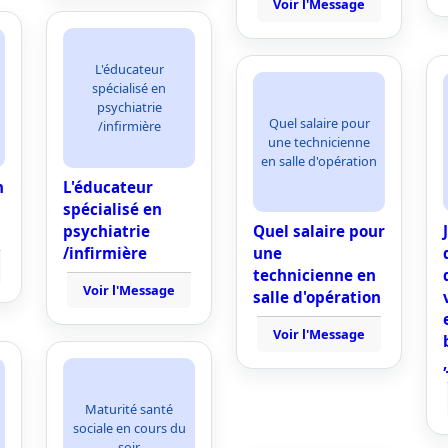
Voir l'Message
L'éducateur
spécialisé en
psychiatrie
Quel salaire pour
/infirmière
une technicienne
en salle d'opération
n
L'éducateur
spécialisé en
psychiatrie
Quel salaire pour
/infirmière
une
technicienne en
Voir l'Message
salle d'opération
Voir l'Message
Maturité santé
sociale en cours du
soir