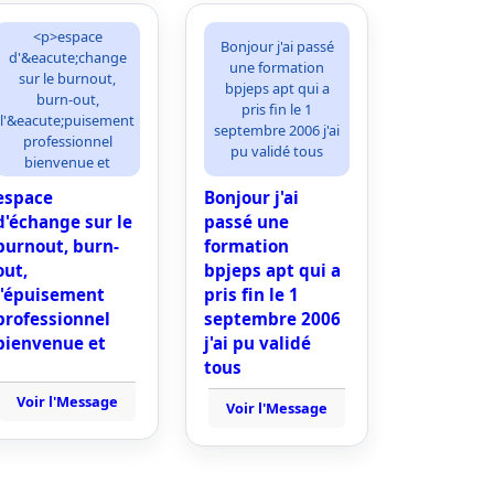
<p>espace
Bonjour j'ai passé
d'&eacute;change
une formation
sur le burnout,
bpjeps apt qui a
burn-out,
pris fin le 1
l'&eacute;puisement
septembre 2006 j'ai
professionnel
pu validé tous
bienvenue et
espace
Bonjour j'ai
d'échange sur le
passé une
burnout, burn-
formation
out,
bpjeps apt qui a
l'épuisement
pris fin le 1
professionnel
septembre 2006
bienvenue et
j'ai pu validé
tous
Voir l'Message
Voir l'Message