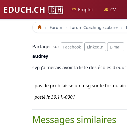
EDUCH.CH
🇨🇭
Emploi
CV
Forum
forum Coaching scolaire
Accueil
Partager sur
Facebook
LinkedIn
E-mail
audrey
svp j'aimerais avoir la liste des écoles d'éd
pas de prob laisse un msg sur le formulaire 
posté le 30.11.-0001
Messages similaires