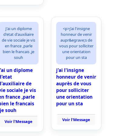
J'ai un diplome
<p>j'ai l'insigne
d'etat d'auxiliaire
honneur de venir
de vie sociale je vis
aupr&egrave;s de
en france ,parle
vous pour solliciter
bien le francais ,je
une orientation
souh
pour un sta
J'ai un diplome
j'ai l'insigne
d'etat
honneur de venir
d'auxiliaire de
auprès de vous
vie sociale je vis
pour solliciter
en france ,parle
une orientation
bien le francais
pour un sta
,je souh
Voir l'Message
Voir l'Message