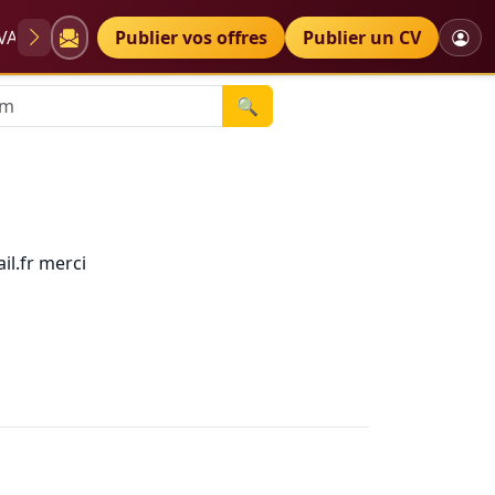
VAE
Diplômes
Publier vos offres
Petites annonces
Publier un CV
🔍
il.fr merci