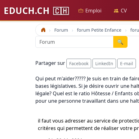
EDUCH.CH
🇨🇭
Emploi
CV
Forum
forum Petite Enfance
Accueil
🔍
Partager sur
Facebook
LinkedIn
E-mail
Qui peut m'aider????? Je suis en train de f
bases législatives. Si je désire ouvrir une h
légale? Quel est le ratio Hôtesse / Enfants o
pour une personne travaillant dans une ha
il faut vous adresser au service de protec
critéres qui permettent de réaliser votre pr