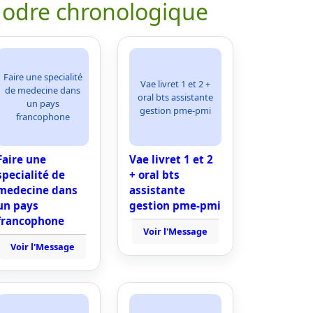
 odre chronologique
Faire une specialité
Vae livret 1 et 2 +
de medecine dans
oral bts assistante
un pays
gestion pme-pmi
francophone
Faire une
Vae livret 1 et 2
specialité de
+ oral bts
medecine dans
assistante
un pays
gestion pme-pmi
francophone
Voir l'Message
Voir l'Message