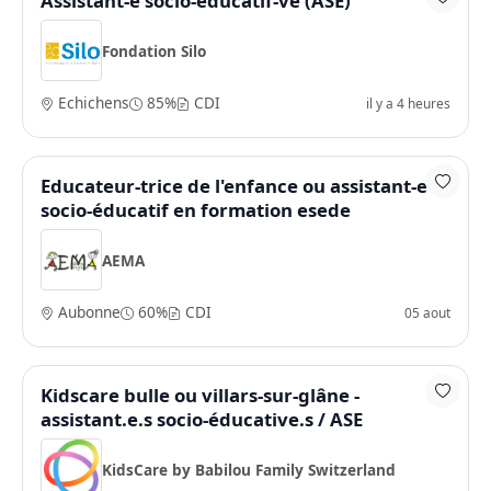
Assistant-e socio-éducatif-ve (ASE)
Fondation Silo
Echichens
85%
CDI
il y a 4 heures
Educateur-trice de l'enfance ou assistant-e
socio-éducatif en formation esede
AEMA
Aubonne
60%
CDI
05 aout
Kidscare bulle ou villars-sur-glâne -
assistant.e.s socio-éducative.s / ASE
KidsCare by Babilou Family Switzerland