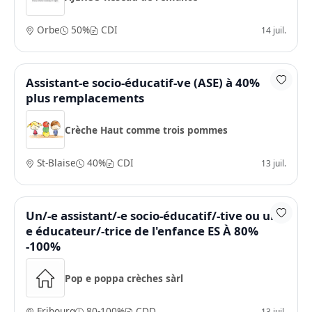
Orbe
50%
CDI
14 juil.
Assistant-e socio-éducatif-ve (ASE) à 40%
plus remplacements
Crèche Haut comme trois pommes
St-Blaise
40%
CDI
13 juil.
Un/-e assistant/-e socio-éducatif/-tive ou un/-
e éducateur/-trice de l'enfance ES À 80%
-100%
Pop e poppa crèches sàrl
Fribourg
80-100%
CDD
13 juil.