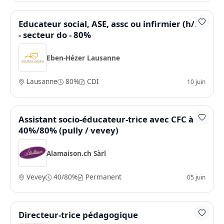
Educateur social, ASE, assc ou infirmier (h/f)
- secteur do - 80%
Eben-Hézer Lausanne
Lausanne
80%
CDI
10 juin
Assistant socio-éducateur-trice avec CFC à
40%/80% (pully / vevey)
Alamaison.ch Sàrl
Vevey
40/80%
Permanent
05 juin
Directeur-trice pédagogique