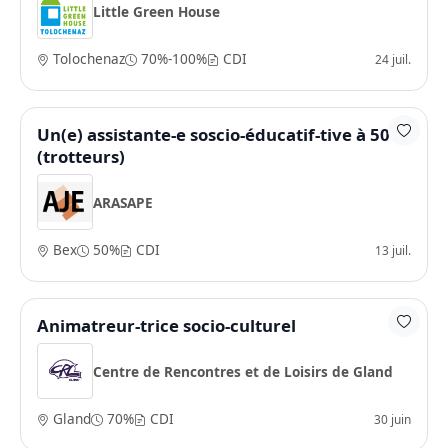
Little Green House
Tolochenaz
70%-100%
CDI
24 juil.
Un(e) assistante-e soscio-éducatif-tive à 50%
(trotteurs)
ARASAPE
Bex
50%
CDI
13 juil.
Animatreur-trice socio-culturel
Centre de Rencontres et de Loisirs de Gland
Gland
70%
CDI
30 juin