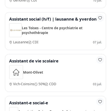
Genolier
CDI
10 juil.
Assistant social (h/f) | lausanne & yverdon
Les Toises - Centre de psychiatrie et
psychothérapie
Lausanne
CDI
07 juil.
Assistant de vie scolaire
Mont-Olivet
Vich-Coinsins
50%
CDD
03 juil.
Assistant-e social-e