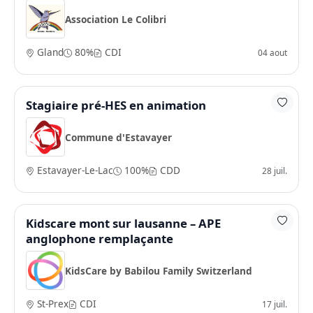
Association Le Colibri
Gland
80%
CDI
04 aout
Stagiaire pré-HES en animation
Commune d'Estavayer
Estavayer-Le-Lac
100%
CDD
28 juil.
Kidscare mont sur lausanne – APE
anglophone remplaçante
KidsCare by Babilou Family Switzerland
St-Prex
CDI
17 juil.