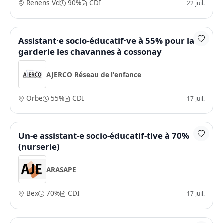
Renens Vd
90%
CDI
22 juil.
Assistant·e socio-éducatif·ve à 55% pour la
garderie les chavannes à cossonay
AJERCO Réseau de l'enfance
Orbe
55%
CDI
17 juil.
Un-e assistant-e socio-éducatif-tive à 70%
(nurserie)
ARASAPE
Bex
70%
CDI
17 juil.