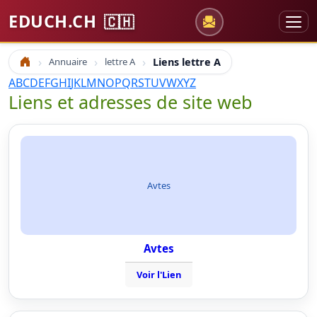
EDUCH.CH
🇨🇭
Annuaire
lettre A
Liens lettre A
Accueil
A
B
C
D
E
F
G
H
I
J
K
L
M
N
O
P
Q
R
S
T
U
V
W
X
Y
Z
Liens et adresses de site web
Avtes
Avtes
Voir l'Lien