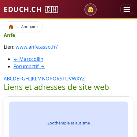
EDUCH.CH
🇨🇭
Annuaire
Accueil
Anfe
Lien:
www.anfe.asso.fr/
← Marccollin
Forumactif →
A
B
C
D
E
F
G
H
I
J
K
L
M
N
O
P
Q
R
S
T
U
V
W
X
Y
Z
Liens et adresses de site web
Zoothérapie et autisme