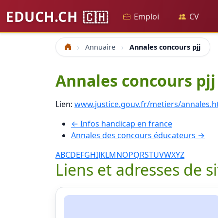
EDUCH.CH
🇨🇭
Emploi
CV
Annuaire
Annales concours pjj
Accueil
Annales concours pjj
Lien:
www.justice.gouv.fr/metiers/annales.
← Infos handicap en france
Annales des concours éducateurs →
A
B
C
D
E
F
G
H
I
J
K
L
M
N
O
P
Q
R
S
T
U
V
W
X
Y
Z
Liens et adresses de s