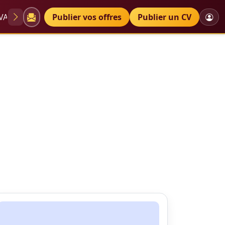
VAE
Diplômes
Publier vos offres
Petites annonces
Publier un CV