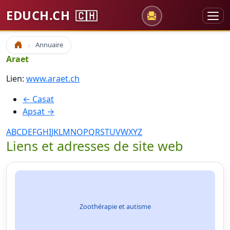
EDUCH.CH
🇨🇭
Annuaire
Accueil
Araet
Lien:
www.araet.ch
← Casat
Apsat →
A
B
C
D
E
F
G
H
I
J
K
L
M
N
O
P
Q
R
S
T
U
V
W
X
Y
Z
Liens et adresses de site web
Zoothérapie et autisme