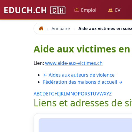
EDUCH.CH
🇨🇭
Emploi
CV
Annuaire
Aide aux victimes en suis
Accueil
Aide aux victimes en
Lien:
www.aide-aux-victimes.ch
← Aides aux auteurs de violence
Fédération des maisons d accueil →
A
B
C
D
E
F
G
H
I
J
K
L
M
N
O
P
Q
R
S
T
U
V
W
X
Y
Z
Liens et adresses de s