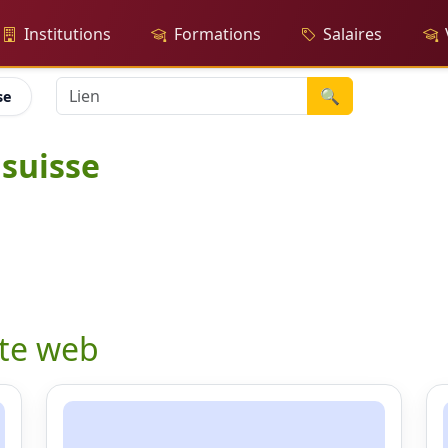
Institutions
Formations
Salaires
🔍
se
 suisse
ite web