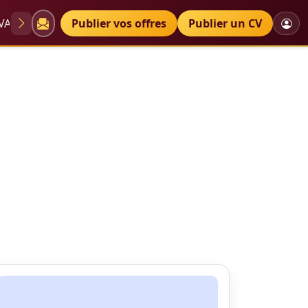
VAE
Diplômes
Publier vos offres
Petites annonces
Publier un CV