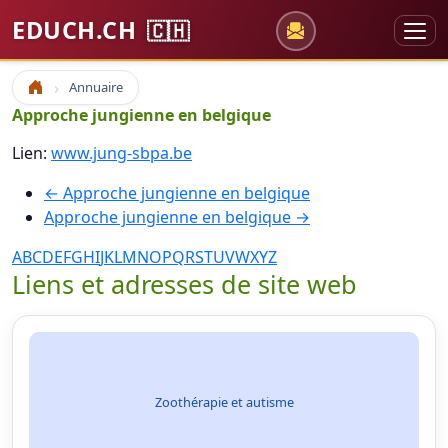
EDUCH.CH
🇨🇭
Annuaire
Accueil
Approche jungienne en belgique
Lien:
www.jung-sbpa.be
← Approche jungienne en belgique
Approche jungienne en belgique →
A
B
C
D
E
F
G
H
I
J
K
L
M
N
O
P
Q
R
S
T
U
V
W
X
Y
Z
Liens et adresses de site web
Zoothérapie et autisme