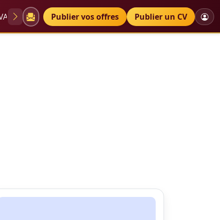
VAE
Diplômes
Publier vos offres
Petites annonces
Publier un CV