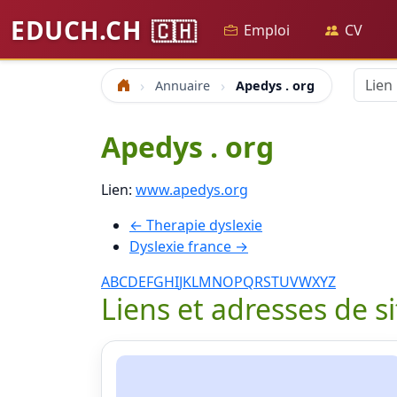
EDUCH.CH
🇨🇭
Emploi
CV
Annuaire
Apedys . org
Accueil
Apedys . org
Lien:
www.apedys.org
← Therapie dyslexie
Dyslexie france →
A
B
C
D
E
F
G
H
I
J
K
L
M
N
O
P
Q
R
S
T
U
V
W
X
Y
Z
Liens et adresses de s