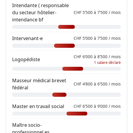
Intendante ( responsable
du secteur hôtelier-
CHF 5’500 à 7’500 / mois
intendance bf
Intervenant-e
CHF 5’000 à 7’500 / mois
CHF 6’000 à 8’500 / mois
Logopédiste
1 salaire déclaré
Masseur médical brevet
CHF 4’800 à 6’500 / mois
fédéral
Master en travail social
CHF 6’500 à 9’000 / mois
Maître socio-
professionnel es