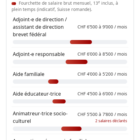
e
Fourchette de salaire brut mensuel, 13
inclus, à
plein temps (indicatif, Suisse romande).
Adjoint-e de direction /
assistant de direction
CHF 6’500 à 9’000 / mois
brevet fédéral
Adjoint-e responsable
CHF 6’000 à 8’500 / mois
Aide familiale
CHF 4’000 à 5’200 / mois
Aide éducateur-trice
CHF 4’500 à 6’000 / mois
Animatreur-trice socio-
CHF 5’500 à 7’800 / mois
culturel
2 salaires déclarés