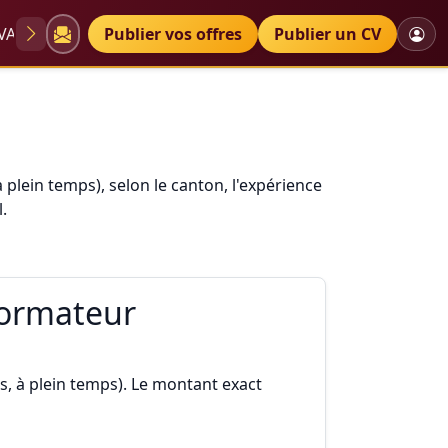
VAE
Diplômes
Publier vos offres
Petites annonces
Publier un CV
à plein temps), selon le canton, l'expérience
.
 formateur
us, à plein temps). Le montant exact