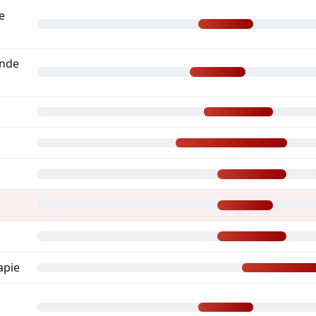
e
ande
apie