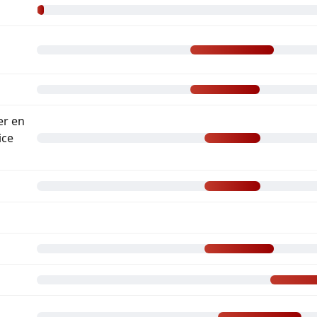
er en
ice