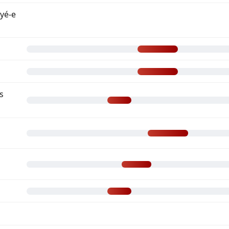
yé-e
s