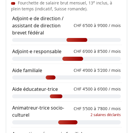
e
Fourchette de salaire brut mensuel, 13
inclus, à
plein temps (indicatif, Suisse romande).
Adjoint-e de direction /
assistant de direction
CHF 6’500 à 9’000 / mois
brevet fédéral
Adjoint-e responsable
CHF 6’000 à 8’500 / mois
Aide familiale
CHF 4’000 à 5’200 / mois
Aide éducateur-trice
CHF 4’500 à 6’000 / mois
Animatreur-trice socio-
CHF 5’500 à 7’800 / mois
culturel
2 salaires déclarés