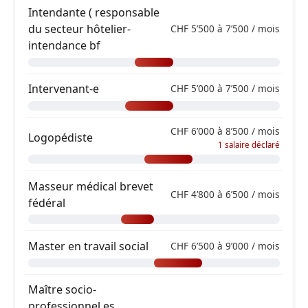
Intendante ( responsable
du secteur hôtelier-
CHF 5’500 à 7’500 / mois
intendance bf
Intervenant-e
CHF 5’000 à 7’500 / mois
CHF 6’000 à 8’500 / mois
Logopédiste
1 salaire déclaré
Masseur médical brevet
CHF 4’800 à 6’500 / mois
fédéral
Master en travail social
CHF 6’500 à 9’000 / mois
Maître socio-
professionnel es