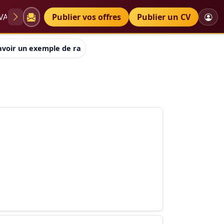
VAE
Diplômes
Publier vos offres
Petites annonces
Publier un CV
 avoir un exemple de rapport de stage de plomberie,chauffagist