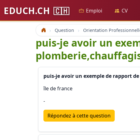
EDUCH.CH
🇨🇭
Emploi
CV
Question
Orientation Professionnell
Accueil
puis-je avoir un exe
plomberie,chauffagis
puis-je avoir un exemple de rapport de
île de france
-
Répondez à cette question