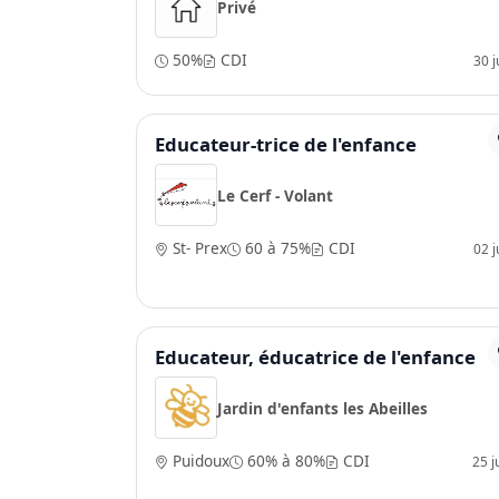
Privé
50%
CDI
30 ju
Educateur-trice de l'enfance
Le Cerf - Volant
St- Prex
60 à 75%
CDI
02 ju
Educateur, éducatrice de l'enfance
Jardin d'enfants les Abeilles
Puidoux
60% à 80%
CDI
25 j