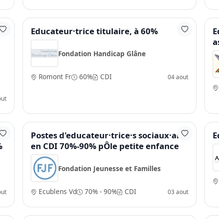
Educateur·trice titulaire, à 60%
E
a
Fondation Handicap Glâne
Romont Fr
60%
CDI
04 aout
out
Postes d'educateur·trice·s sociaux·ales
E
%
en CDI 70%-90% pÔle petite enfance
Fondation Jeunesse et Familles
Ecublens Vd
70% - 90%
CDI
out
03 aout