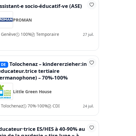
ssistant-e socio-éducatif-ve (ASE)
PROMAN
Genève
100%
Temporaire
27 juil.
Tolochenaz – kindererzieher:in hf
DE
educateur.trice tertiaire
ermanophone) – 70%-100%
Little Green House
Tolochenaz
70%-100%
CDI
24 juil.
ducateur·trice ES/HES à 40-90% au
ein de la garderie « tire-lune » à