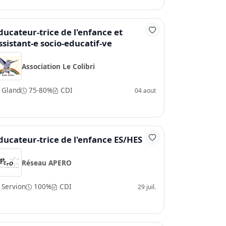
ducateur-trice de l'enfance et
ssistant-e socio-educatif-ve
Association Le Colibri
Gland
75-80%
CDI
04 aout
ducateur-trice de l'enfance ES/HES
Réseau APERO
Servion
100%
CDI
29 juil.