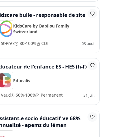
idscare bulle - responsable de site
KidsCare by Babilou Family
Switzerland
St-Prex
80-100%
CDI
03 aout
ducateur de l'enfance ES - HES (h-f)
Educalis
Vaud
60%-100%
Permanent
31 juil.
ssistant.e socio-éducatif-ve 68%
nnualisé - apems du léman