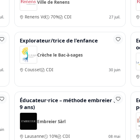
Ville de Renens
Renens Vd
70%
CDI
il.
27 juil.
Explorateur/trice de l'enfance
E
o
Crèche le Bac-à-sages
Cousset
CDI
il.
30 juin
Éducateur·rice – méthode embreier (4-
E
9 ans)
p
Embreier Sàrl
uin
Lausanne
10%
CDI
08 mai