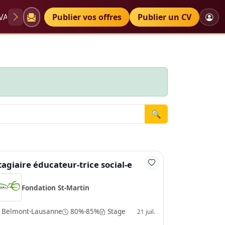
VAE
Diplômes
Publier vos offres
Petites annonces
Publier un CV
🔍
tagiaire éducateur-trice social-e
Fondation St-Martin
Belmont-Lausanne
80%-85%
Stage
21 juil.