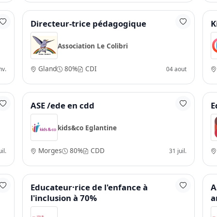
Directeur-trice pédagogique
K
Association Le Colibri
Gland
80%
CDI
nv.
04 aout
ASE /ede en cdd
E
kids&co Eglantine
Morges
80%
CDD
il.
31 juil.
Educateur·rice de l'enfance à
A
l'inclusion à 70%
a