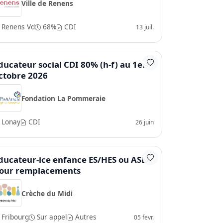
Ville de Renens
Renens Vd
68%
CDI
13 juil.
ducateur social CDI 80% (h-f) au 1er
ctobre 2026
Fondation La Pommeraie
Lonay
CDI
26 juin
ducateur-ice enfance ES/HES ou ASE
our remplacements
Crèche du Midi
Fribourg
Sur appel
Autres
05 fevr.