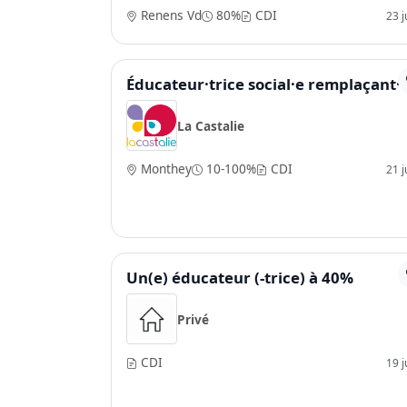
Renens Vd
80%
CDI
23 ju
Éducateur·trice social·e remplaçant·
La Castalie
Monthey
10-100%
CDI
21 ju
Un(e) éducateur (-trice) à 40%
Privé
CDI
19 ju