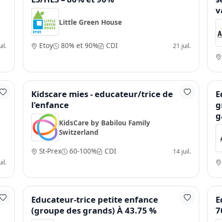
v
Little Green House
Etoy
80% et 90%
CDI
il.
21 juil.
Kidscare mies - educateur/trice de
E
l'enfance
g
g
KidsCare by Babilou Family
Switzerland
St-Prex
60-100%
CDI
14 juil.
il.
Educateur-trice petite enfance
E
(groupe des grands) À 43.75 %
7