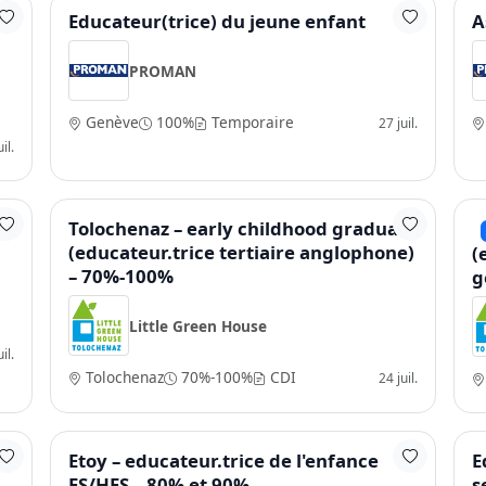
Educateur(trice) du jeune enfant
A
PROMAN
Genève
100%
Temporaire
27 juil.
il.
Tolochenaz – early childhood graduate
(educateur.trice tertiaire anglophone)
(
– 70%-100%
g
Little Green House
il.
Tolochenaz
70%-100%
CDI
24 juil.
e
Etoy – educateur.trice de l'enfance
E
ES/HES – 80% et 90%
s