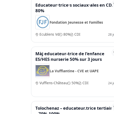
Educateur·trice·s sociaux·ales en CDI
80%
Fondation Jeunesse et Familles
Ecublens Vd
80%
CDI
28 ju
Màj educateur-trice de l'enfance
ES/HES nurserie 50% sur 3 jours
La Vufflantine - CVE et UAPE
Vufflens-Château
50%
CDI
24 ju
Tolochenaz – educateur.trice tertiair
– 70%-100%