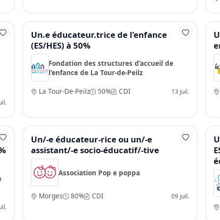
S,
Un.e éducateur.trice de l'enfance
U
(ES/HES) à 50%
e
Fondation des structures d’accueil de
l’enfance de La Tour-de-Peilz
La Tour-De-Peilz
50%
CDI
13 juil.
il.
/e
Un/-e éducateur-rice ou un/-e
U
 %
assistant/-e socio-éducatif/-tive
E
é
Association Pop e poppa
e
Morges
80%
CDI
09 juil.
il.