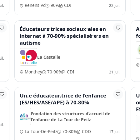
Renens Vd
90%
CDI
il.
22 juil.
e
Éducateurs·trices sociaux·ales en
A
internat à 70-90% spécialisé·e·s en
f
autisme
La Castalie
il.
Monthey
70-90%
CDI
21 juil.
Un.e éducateur.trice de l'enfance
U
(ES/HES/ASE/APE) à 70-80%
o
E
Fondation des structures d’accueil de
l’enfance de La Tour-de-Peilz
il.
La Tour-De-Peilz
70-80%
CDD
17 juil.