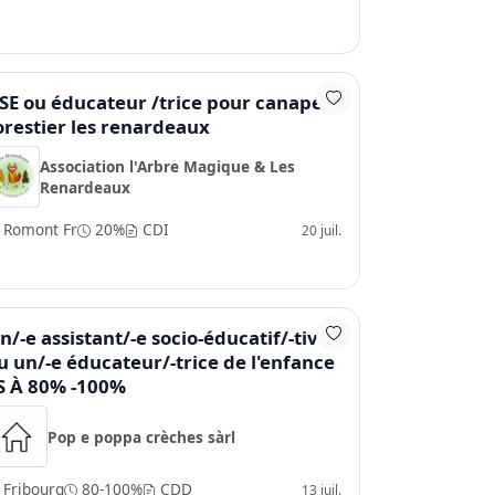
SE ou éducateur /trice pour canapé
orestier les renardeaux
Association l'Arbre Magique & Les
Renardeaux
Romont Fr
20%
CDI
20 juil.
n/-e assistant/-e socio-éducatif/-tive
u un/-e éducateur/-trice de l'enfance
S À 80% -100%
Pop e poppa crèches sàrl
Fribourg
80-100%
CDD
13 juil.