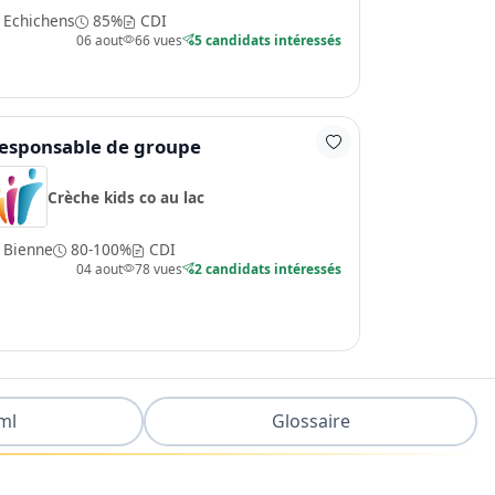
Echichens
85%
CDI
06 aout
66 vues
5 candidats intéressés
esponsable de groupe
Crèche kids co au lac
Bienne
80-100%
CDI
04 aout
78 vues
2 candidats intéressés
ml
Glossaire