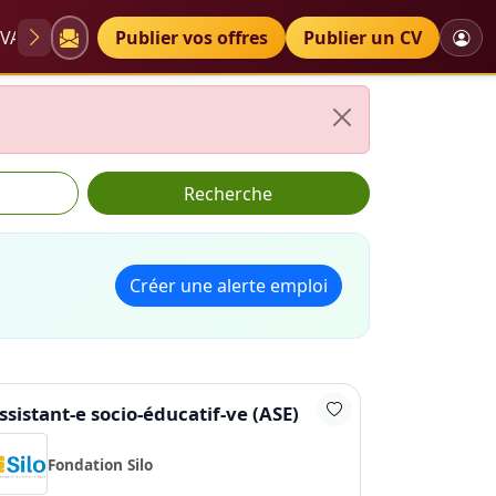
VAE
Diplômes
Publier vos offres
Petites annonces
Publier un CV
Recherche
Créer une alerte emploi
ssistant-e socio-éducatif-ve (ASE)
Fondation Silo