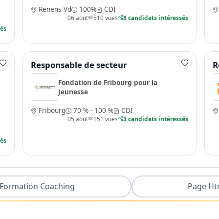
Renens Vd
100%
CDI
06 aout
510 vues
8 candidats intéressés
sés
Responsable de secteur
R
Fondation de Fribourg pour la
Jeunesse
Fribourg
70 % - 100 %
CDI
05 aout
151 vues
3 candidats intéressés
sés
Formation Coaching
Page Ht