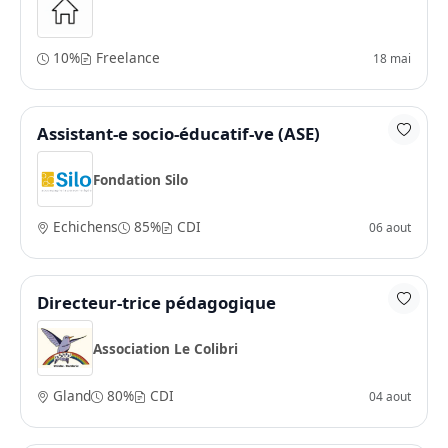
10%
Freelance
18 mai
Assistant-e socio-éducatif-ve (ASE)
Fondation Silo
Echichens
85%
CDI
06 aout
Directeur-trice pédagogique
Association Le Colibri
Gland
80%
CDI
04 aout