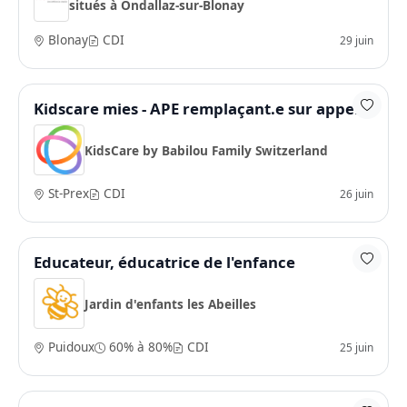
situés à Ondallaz-sur-Blonay
Blonay
CDI
29 juin
Kidscare mies - APE remplaçant.e sur appel
KidsCare by Babilou Family Switzerland
St-Prex
CDI
26 juin
Educateur, éducatrice de l'enfance
Jardin d'enfants les Abeilles
Puidoux
60% à 80%
CDI
25 juin