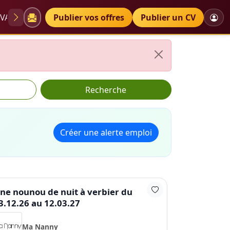
VAE
Diplômes
Publier vos offres
Petites annonces
Publier un CV
Recherche
Créer une alerte emploi
ne nounou de nuit à verbier du
3.12.26 au 12.03.27
Ma Nanny