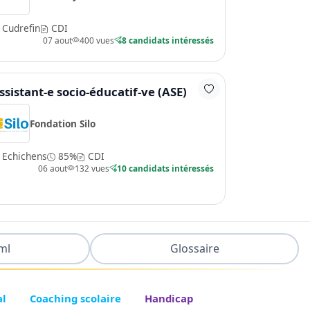
Cudrefin
CDI
07 aout
400 vues
8 candidats intéressés
ssistant-e socio-éducatif-ve (ASE)
Fondation Silo
Echichens
85%
CDI
06 aout
132 vues
10 candidats intéressés
ml
Glossaire
al
Coaching scolaire
Handicap