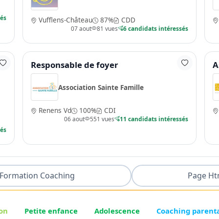
sés
Vufflens-Château
87%
CDD
07 aout
81 vues
6 candidats intéressés
Responsable de foyer
A
Association Sainte Famille
Renens Vd
100%
CDI
06 aout
551 vues
11 candidats intéressés
sés
Formation Coaching
Page Ht
on
Petite enfance
Adolescence
Coaching parent