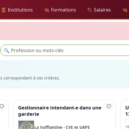
Institutions
Formations
Salaires
Recherche
🔍
es correspondant à vos critères.
Gestionnaire intendant-e dans une
U
garderie
1
La Vufflantine - CVE et UAPE