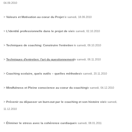
04.09.2010
>
Valeurs et Motivation au coeur du Projet
le samedi, 18.09.2010
>
L'identité professionnelle dans le projet de vie
le samedi, 02.10.2010
>
Techniques de coaching: Construire l'entretien
le samedi, 09.10.2010
>
Techniques d'entretien: l'art du questionnement
le samedi, 06.11.2010
>
Coaching scolaire, quels outils – quelles méthodes
le samedi, 20.11.2010
>
Mindfulness et Pleine conscience au coeur du coaching
le samedi, 04.12.2010
>
Prévenir ou dépasser un burn-out par le coaching et son histoire vie
le samedi,
11.12.2010
>
Éliminer le stress avec la cohérence cardiaque
le samedi, 08.01.2011