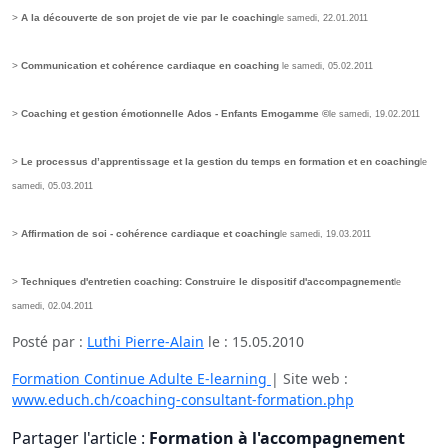
>
A la découverte de son projet de vie par le coaching
le samedi, 22.01.2011
>
Communication et cohérence cardiaque en coaching
le samedi, 05.02.2011
>
Coaching et gestion émotionnelle Ados - Enfants Emogamme ©
le samedi, 19.02.2011
>
Le processus d’apprentissage et la gestion du temps en formation et en coaching
le
samedi, 05.03.2011
>
Affirmation de soi - cohérence cardiaque et coaching
le samedi, 19.03.2011
>
Techniques d'entretien coaching: Construire le dispositif d'accompagnement
le
samedi, 02.04.2011
Posté par :
Luthi Pierre-Alain
le :
15.05.2010
Formation Continue Adulte E-learning
| Site web :
www.educh.ch/coaching-consultant-formation.php
Partager l'article :
Formation à l'accompagnement