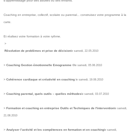
d'apprentissage pour des adultes ou des enfants.
Coaching en entreprise, collectif, scolaire ou parental... construisez votre programme à la
carte.
Et réalisez votre formation à votre rythme.
>
Résolution de problèmes et prise de décision
le samedi, 22.05.2010
>
Coaching Gestion émotionnelle Emogramme ©
le samedi, 05.06.2010
>
Cohérence cardiaque et créativité en coaching
le samedi, 19.06.2010
>
Coaching parental, quels outils – quelles méthodes
le samedi, 03.07.2010
>
Formation et coaching en entreprise Outils et Techniques de l'intervention
le samedi,
21.08.2010
>
Analyser l’activité et les compétences en formation et en coaching
le samedi,