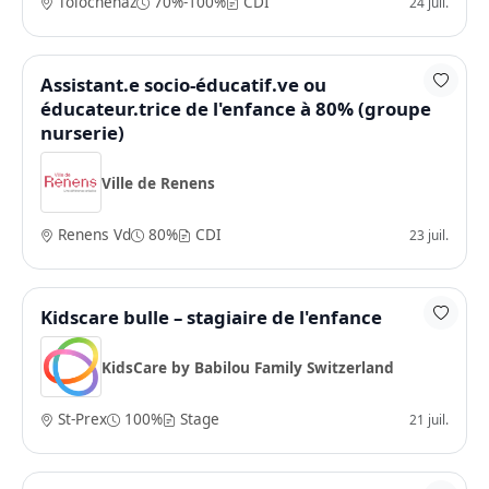
Tolochenaz
70%-100%
CDI
24 juil.
Assistant.e socio-éducatif.ve ou
éducateur.trice de l'enfance à 80% (groupe
nurserie)
Ville de Renens
Renens Vd
80%
CDI
23 juil.
Kidscare bulle – stagiaire de l'enfance
KidsCare by Babilou Family Switzerland
St-Prex
100%
Stage
21 juil.