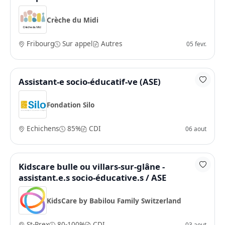
Crèche du Midi
Fribourg
Sur appel
Autres
05 fevr.
Assistant-e socio-éducatif-ve (ASE)
Fondation Silo
Echichens
85%
CDI
06 aout
Kidscare bulle ou villars-sur-glâne -
assistant.e.s socio-éducative.s / ASE
KidsCare by Babilou Family Switzerland
St-Prex
80-100%
CDI
03 aout