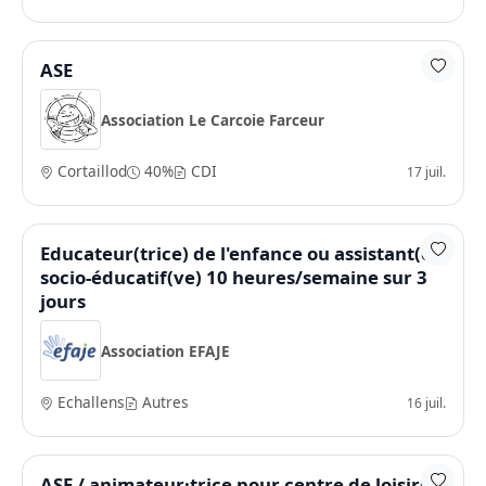
ASE
Association Le Carcoie Farceur
Cortaillod
40%
CDI
17 juil.
Educateur(trice) de l'enfance ou assistant(e)
socio-éducatif(ve) 10 heures/semaine sur 3
jours
Association EFAJE
Echallens
Autres
16 juil.
ASE / animateur·trice pour centre de loisirs