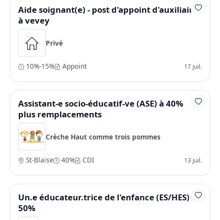
Aide soignant(e) - post d'appoint d'auxiliaire
à vevey
Privé
10%-15%
Appoint
17 juil.
Assistant-e socio-éducatif-ve (ASE) à 40%
plus remplacements
Crèche Haut comme trois pommes
St-Blaise
40%
CDI
13 juil.
Un.e éducateur.trice de l'enfance (ES/HES) à
50%