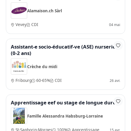
Alamaison.ch Sàrl
Vevey
CDI
04 mai
Assistant-e socio-éducatif-ve (ASE) nurserie
(0-2 ans)
Crèche du midi
Fribourg
60-65%
CDI
26 avr.
Apprentissage eef ou stage de longue durée
Famille Alessandra Habsburg-Lorraine
St-Saphorin-Morges
100%
Apprentissage
15 avr.