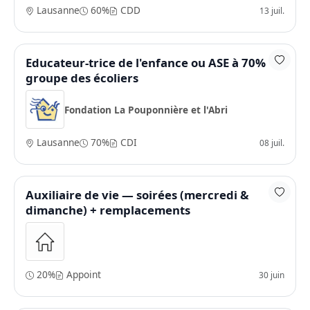
Lausanne
60%
CDD
13 juil.
Educateur-trice de l'enfance ou ASE à 70%
groupe des écoliers
Fondation La Pouponnière et l'Abri
Lausanne
70%
CDI
08 juil.
Auxiliaire de vie — soirées (mercredi &
dimanche) + remplacements
20%
Appoint
30 juin