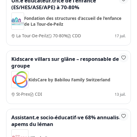
Un.e éducateur.trice de l'enfance
(ES/HES/ASE/APE) à 70-80%
Fondation des structures d’accueil de l’enfance
de La Tour-de-Peilz
La Tour-De-Peilz
70-80%
CDD
17 juil.
Kidscare villars sur glâne – responsable de
groupe
KidsCare by Babilou Family Switzerland
St-Prex
CDI
13 juil.
Assistant.e socio-éducatif-ve 68% annualisé -
apems du léman