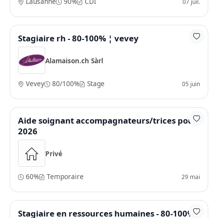
Lausanne
90%
CDI
07 juil.
Stagiaire rh - 80-100% ¦ vevey
Alamaison.ch Sàrl
Vevey
80/100%
Stage
05 juin
Aide soignant accompagnateurs/trices pour
2026
Privé
60%
Temporaire
29 mai
Stagiaire en ressources humaines - 80-100%