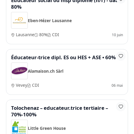
Educateur social ou msp diplômé (h/f) - uaa -
80%
Eben-Hézer Lausanne
Lausanne
80%
CDI
10 juin
Éducateur-trice dipl. ES ou HES + ASE • 60%
Alamaison.ch Sàrl
Vevey
CDI
06 mai
Tolochenaz – educateur.trice tertiaire –
70%-100%
Little Green House