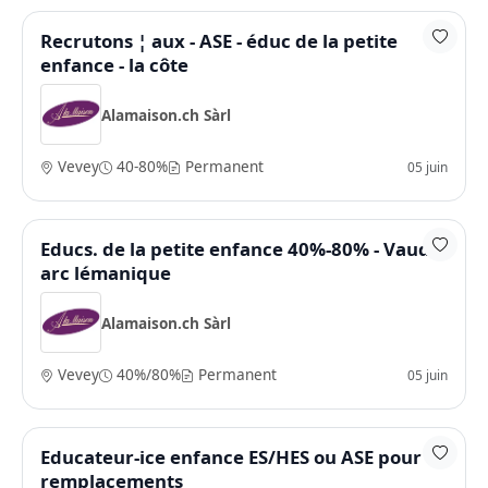
Recrutons ¦ aux - ASE - éduc de la petite
enfance - la côte
Alamaison.ch Sàrl
Vevey
40-80%
Permanent
05 juin
Educs. de la petite enfance 40%-80% - Vaud /
arc lémanique
Alamaison.ch Sàrl
Vevey
40%/80%
Permanent
05 juin
Educateur-ice enfance ES/HES ou ASE pour
remplacements