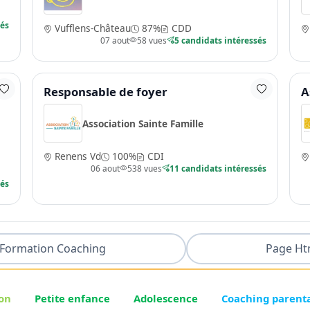
sés
Vufflens-Château
87%
CDD
07 aout
58 vues
5 candidats intéressés
Responsable de foyer
A
Association Sainte Famille
Renens Vd
100%
CDI
06 aout
538 vues
11 candidats intéressés
sés
Formation Coaching
Page Ht
on
Petite enfance
Adolescence
Coaching parent