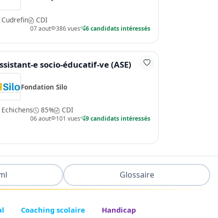
Cudrefin
CDI
07 aout
386 vues
6 candidats intéressés
ssistant-e socio-éducatif-ve (ASE)
Fondation Silo
Echichens
85%
CDI
06 aout
101 vues
9 candidats intéressés
ml
Glossaire
al
Coaching scolaire
Handicap