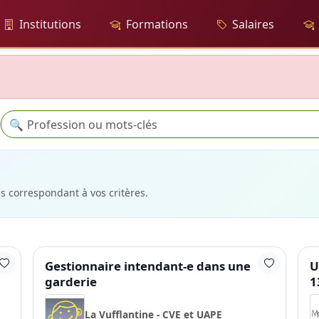
Institutions
Formations
Salaires
Recherche
🔍
es correspondant à vos critères.
Gestionnaire intendant-e dans une
U
garderie
1
La Vufflantine - CVE et UAPE