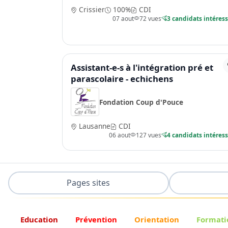
Crissier
100%
CDI
07 aout
72 vues
3 candidats intéres
Assistant-e-s à l'intégration pré et
parascolaire - echichens
Fondation Coup d'Pouce
Lausanne
CDI
06 aout
127 vues
4 candidats intéres
Pages sites
Education
Prévention
Orientation
Formati