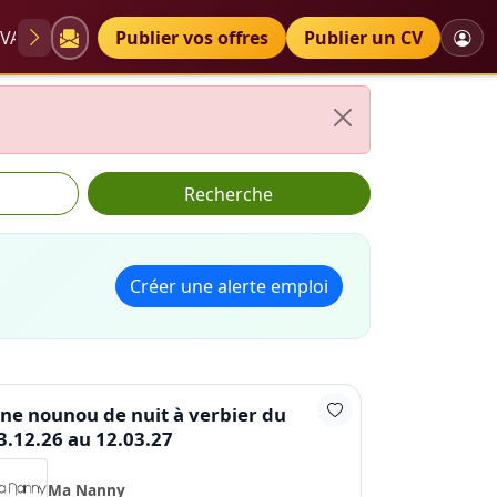
VAE
Diplômes
Publier vos offres
Petites annonces
Publier un CV
Recherche
Créer une alerte emploi
ne nounou de nuit à verbier du
3.12.26 au 12.03.27
Ma Nanny