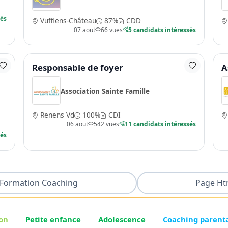
sés
Vufflens-Château
87%
CDD
07 aout
66 vues
5 candidats intéressés
Responsable de foyer
A
Association Sainte Famille
Renens Vd
100%
CDI
06 aout
542 vues
11 candidats intéressés
sés
Formation Coaching
Page Ht
on
Petite enfance
Adolescence
Coaching parent