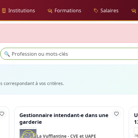
Institutions
Formations
Salaires
Recherche
🔍
es correspondant à vos critères.
Gestionnaire intendant-e dans une
U
garderie
1
La Vufflantine - CVE et UAPE