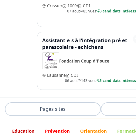
Crissier
100%
CDI
07 aout
85 vues
3 candidats intéres
Assistant-e-s à l'intégration pré et
parascolaire - echichens
Fondation Coup d'Pouce
Lausanne
CDI
06 aout
143 vues
5 candidats intéres
Pages sites
Education
Prévention
Orientation
Formati