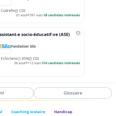
Cudrefin
CDI
07 aout
391 vues
8 candidats intéressés
ssistant-e socio-éducatif-ve (ASE)
Fondation Silo
Echichens
85%
CDI
06 aout
112 vues
10 candidats intéressés
ml
Glossaire
al
Coaching scolaire
Handicap