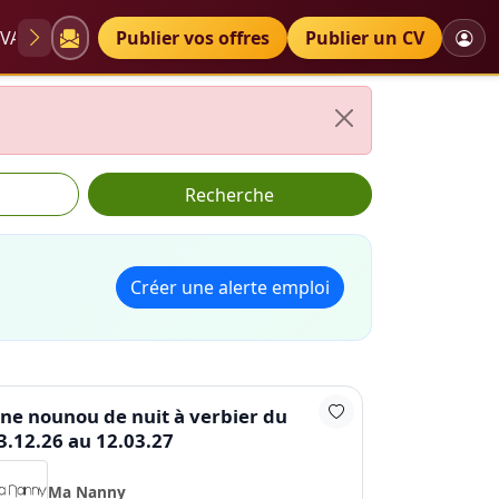
VAE
Diplômes
Publier vos offres
Petites annonces
Publier un CV
Recherche
Créer une alerte emploi
ne nounou de nuit à verbier du
3.12.26 au 12.03.27
Ma Nanny