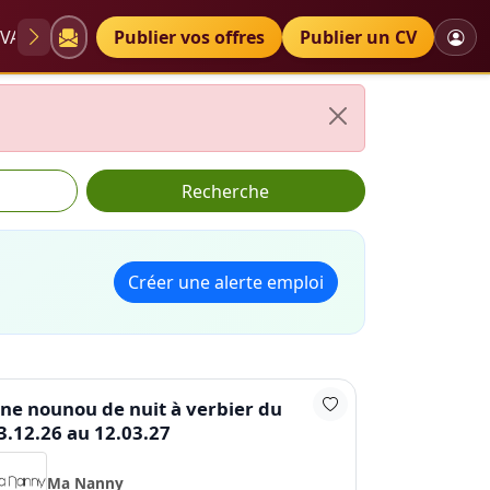
VAE
Diplômes
Publier vos offres
Petites annonces
Publier un CV
Recherche
Créer une alerte emploi
ne nounou de nuit à verbier du
3.12.26 au 12.03.27
Ma Nanny