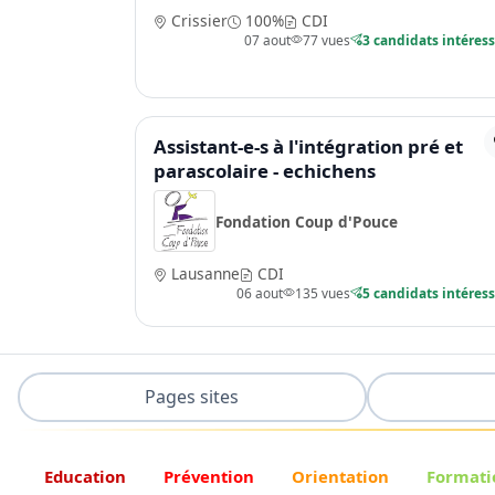
Crissier
100%
CDI
07 aout
77 vues
3 candidats intéres
Assistant-e-s à l'intégration pré et
parascolaire - echichens
Fondation Coup d'Pouce
Lausanne
CDI
06 aout
135 vues
5 candidats intéres
Pages sites
Education
Prévention
Orientation
Formati