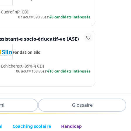
Cudrefin
CDI
07 aout
390 vues
8 candidats intéressés
ssistant-e socio-éducatif-ve (ASE)
Fondation Silo
Echichens
85%
CDI
06 aout
108 vues
10 candidats intéressés
ml
Glossaire
al
Coaching scolaire
Handicap