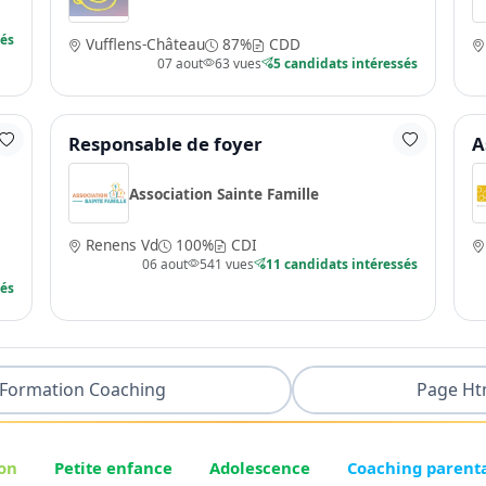
sés
Vufflens-Château
87%
CDD
07 aout
63 vues
5 candidats intéressés
Responsable de foyer
A
Association Sainte Famille
Renens Vd
100%
CDI
06 aout
541 vues
11 candidats intéressés
sés
Formation Coaching
Page Ht
on
Petite enfance
Adolescence
Coaching parent