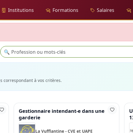
Institutions
Formations
Salaires
Recherche
🔍
es correspondant à vos critères.
Gestionnaire intendant-e dans une
U
garderie
1
La Vufflantine - CVE et UAPE