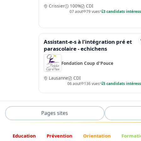
Crissier
100%
CDI
07 aout
79 vues
3 candidats intéres
Assistant-e-s à l'intégration pré et
parascolaire - echichens
Fondation Coup d'Pouce
Lausanne
CDI
06 aout
136 vues
5 candidats intéres
Pages sites
Education
Prévention
Orientation
Formati