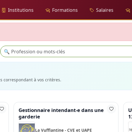
Institutions
Formations
Salaires
Recherche
🔍
es correspondant à vos critères.
Gestionnaire intendant-e dans une
U
garderie
1
La Vufflantine - CVE et UAPE