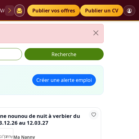
VAE
Diplômes
Publier vos offres
Petites annonces
Publier un CV
Recherche
Créer une alerte emploi
ne nounou de nuit à verbier du
3.12.26 au 12.03.27
Ma Nanny