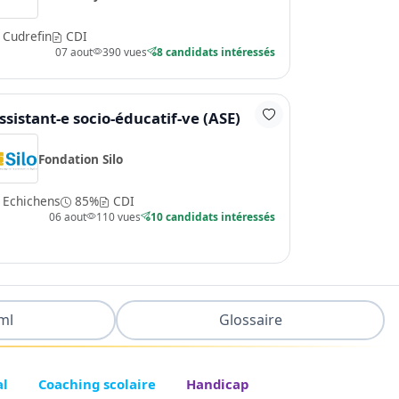
Cudrefin
CDI
07 aout
390 vues
8 candidats intéressés
ssistant-e socio-éducatif-ve (ASE)
Fondation Silo
Echichens
85%
CDI
06 aout
110 vues
10 candidats intéressés
ml
Glossaire
al
Coaching scolaire
Handicap