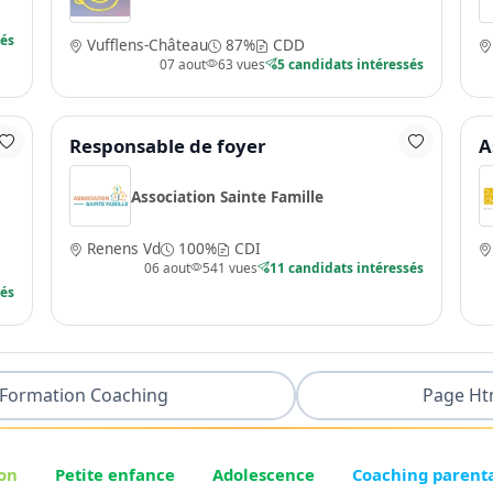
sés
Vufflens-Château
87%
CDD
07 aout
63 vues
5 candidats intéressés
Responsable de foyer
A
Association Sainte Famille
Renens Vd
100%
CDI
06 aout
541 vues
11 candidats intéressés
sés
Formation Coaching
Page Ht
on
Petite enfance
Adolescence
Coaching parent