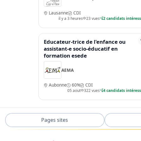
Lausanne
CDI
il y a 3 heures
23 vues
2 candidats intéres
Educateur-trice de l'enfance ou
assistant-e socio-éducatif en
formation esede
AEMA
Aubonne
60%
CDI
05 aout
322 vues
4 candidats intéres
Pages sites