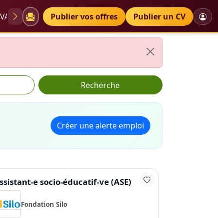
VAE
Diplômes
Publier vos offres
Petites annonces
Publier un CV
Recherche
Créer une alerte emploi
ssistant-e socio-éducatif-ve (ASE)
Fondation Silo