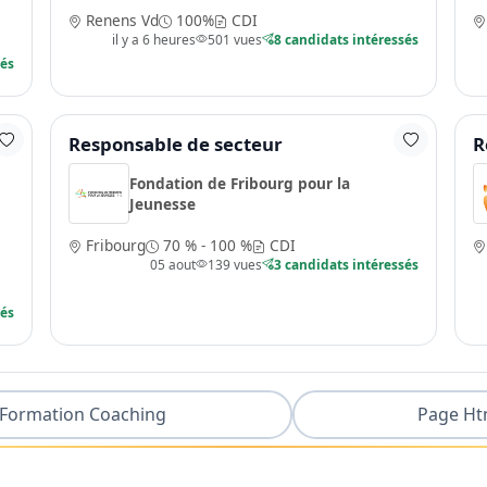
Renens Vd
100%
CDI
il y a 6 heures
501 vues
8 candidats intéressés
sés
Responsable de secteur
R
Fondation de Fribourg pour la
Jeunesse
Fribourg
70 % - 100 %
CDI
05 aout
139 vues
3 candidats intéressés
sés
Formation Coaching
Page Ht