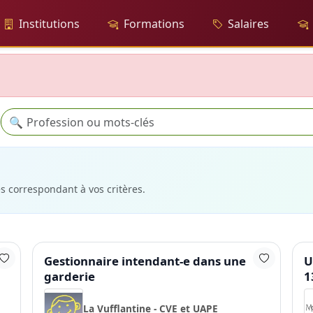
Institutions
Formations
Salaires
Recherche
🔍
es correspondant à vos critères.
Gestionnaire intendant-e dans une
U
garderie
1
La Vufflantine - CVE et UAPE