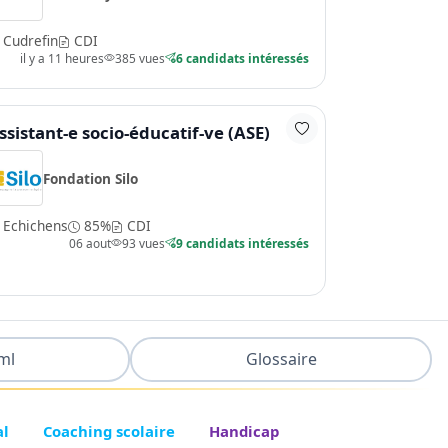
Cudrefin
CDI
il y a 11 heures
385 vues
6 candidats intéressés
ssistant-e socio-éducatif-ve (ASE)
Fondation Silo
Echichens
85%
CDI
06 aout
93 vues
9 candidats intéressés
ml
Glossaire
al
Coaching scolaire
Handicap