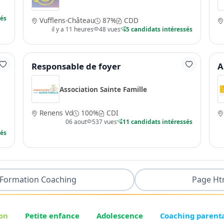
sés
Vufflens-Château
87%
CDD
il y a 11 heures
48 vues
5 candidats intéressés
Responsable de foyer
A
Association Sainte Famille
Renens Vd
100%
CDI
06 aout
537 vues
11 candidats intéressés
sés
Formation Coaching
Page Ht
on
Petite enfance
Adolescence
Coaching parent