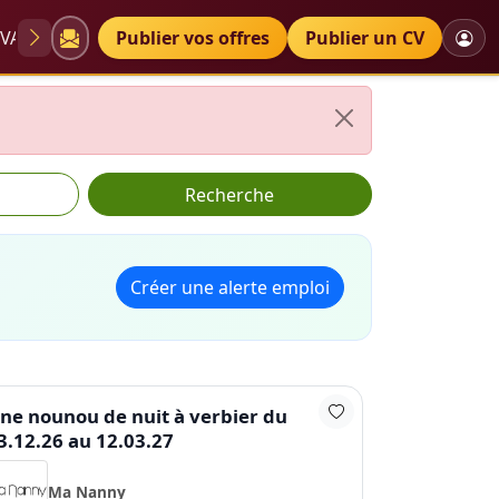
VAE
Diplômes
Publier vos offres
Petites annonces
Publier un CV
Recherche
Créer une alerte emploi
ne nounou de nuit à verbier du
3.12.26 au 12.03.27
Ma Nanny