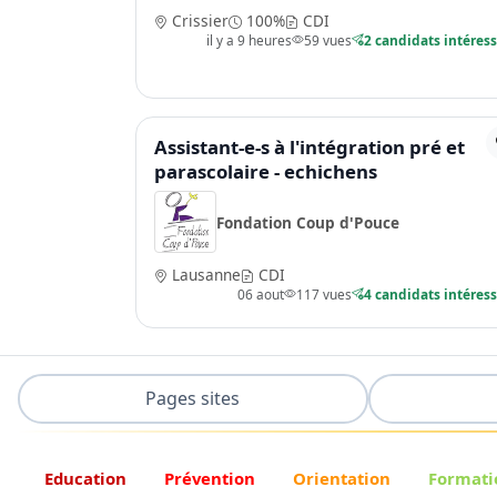
Crissier
100%
CDI
il y a 9 heures
59 vues
2 candidats intéres
Assistant-e-s à l'intégration pré et
parascolaire - echichens
Fondation Coup d'Pouce
Lausanne
CDI
06 aout
117 vues
4 candidats intéres
Pages sites
Education
Prévention
Orientation
Formati