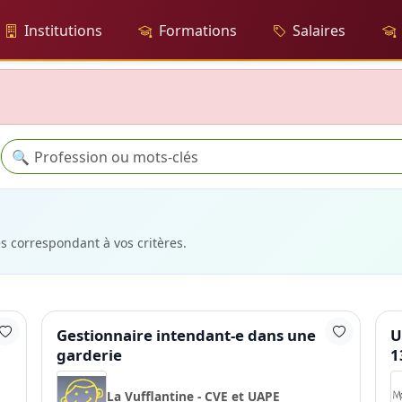
Institutions
Formations
Salaires
Recherche
🔍
es correspondant à vos critères.
Gestionnaire intendant-e dans une
U
garderie
1
La Vufflantine - CVE et UAPE