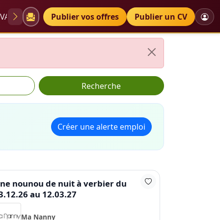
VAE
Diplômes
Publier vos offres
Petites annonces
Publier un CV
Recherche
Créer une alerte emploi
ne nounou de nuit à verbier du
3.12.26 au 12.03.27
Ma Nanny