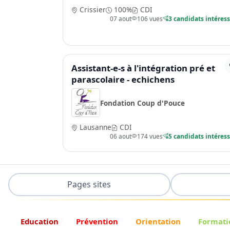
Crissier
100%
CDI
07 aout
106 vues
3 candidats intéres
Assistant-e-s à l'intégration pré et
parascolaire - echichens
Fondation Coup d'Pouce
Lausanne
CDI
06 aout
174 vues
5 candidats intéres
Pages sites
Education
Prévention
Orientation
Formati