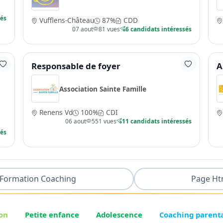
sés
Vufflens-Château
87%
CDD
07 aout
81 vues
6 candidats intéressés
Responsable de foyer
A
Association Sainte Famille
Renens Vd
100%
CDI
06 aout
551 vues
11 candidats intéressés
sés
Formation Coaching
Page Ht
on
Petite enfance
Adolescence
Coaching parent