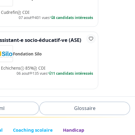
Cudrefin
CDI
07 aout
401 vues
8 candidats intéressés
ssistant-e socio-éducatif-ve (ASE)
Fondation Silo
Echichens
85%
CDI
06 aout
135 vues
11 candidats intéressés
ml
Glossaire
al
Coaching scolaire
Handicap