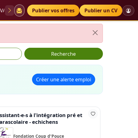
VAE
Diplômes
Publier vos offres
Petites annonces
Publier un CV
Recherche
Créer une alerte emploi
ssistant-e-s à l'intégration pré et
arascolaire - echichens
Fondation Coup d'Pouce