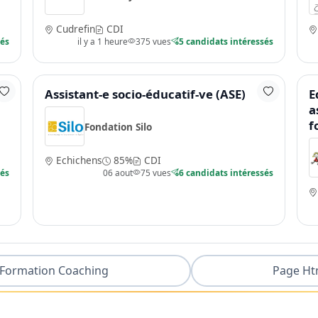
Cudrefin
CDI
sés
il y a 1 heure
375 vues
5 candidats intéressés
Assistant-e socio-éducatif-ve (ASE)
E
a
f
Fondation Silo
Echichens
85%
CDI
sés
06 aout
75 vues
6 candidats intéressés
Formation Coaching
Page Ht