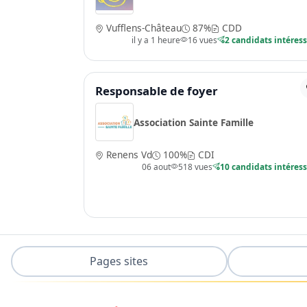
Vufflens-Château
87%
CDD
il y a 1 heure
16 vues
2 candidats intéres
Responsable de foyer
Association Sainte Famille
Renens Vd
100%
CDI
06 aout
518 vues
10 candidats intéres
Pages sites