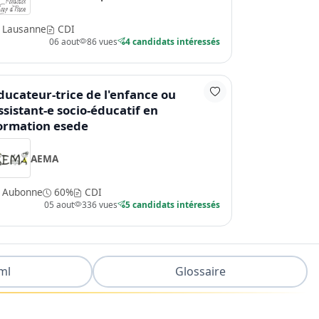
Lausanne
CDI
06 aout
86 vues
4 candidats intéressés
ducateur-trice de l'enfance ou
ssistant-e socio-éducatif en
ormation esede
AEMA
Aubonne
60%
CDI
05 aout
336 vues
5 candidats intéressés
ml
Glossaire