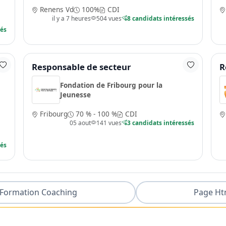
Renens Vd
100%
CDI
il y a 7 heures
504 vues
8 candidats intéressés
sés
Responsable de secteur
R
Fondation de Fribourg pour la
Jeunesse
Fribourg
70 % - 100 %
CDI
05 aout
141 vues
3 candidats intéressés
sés
Formation Coaching
Page Ht