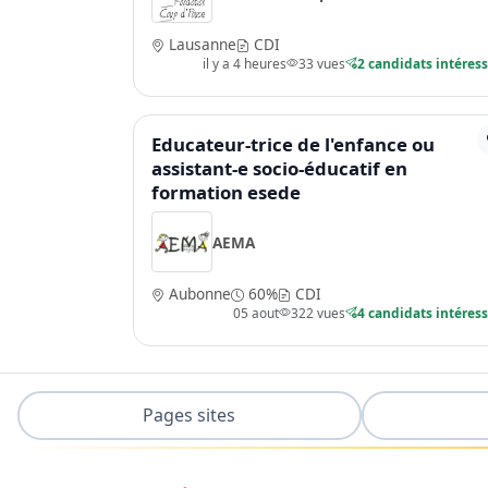
Lausanne
CDI
il y a 4 heures
33 vues
2 candidats intéres
Educateur-trice de l'enfance ou
assistant-e socio-éducatif en
formation esede
AEMA
Aubonne
60%
CDI
05 aout
322 vues
4 candidats intéres
Pages sites