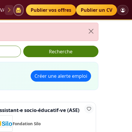
VAE
Diplômes
Publier vos offres
Petites annonces
Publier un CV
Recherche
Créer une alerte emploi
ssistant-e socio-éducatif-ve (ASE)
Fondation Silo