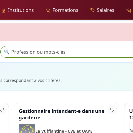
Institutions
Formations
Salaires
Recherche
🔍
es correspondant à vos critères.
Gestionnaire intendant-e dans une
U
garderie
1
La Vufflantine - CVE et UAPE