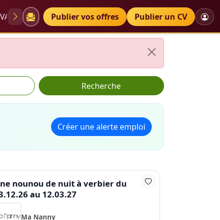
VAE
Diplômes
Publier vos offres
Petites annonces
Publier un CV
Recherche
Créer une alerte emploi
ne nounou de nuit à verbier du
3.12.26 au 12.03.27
Ma Nanny