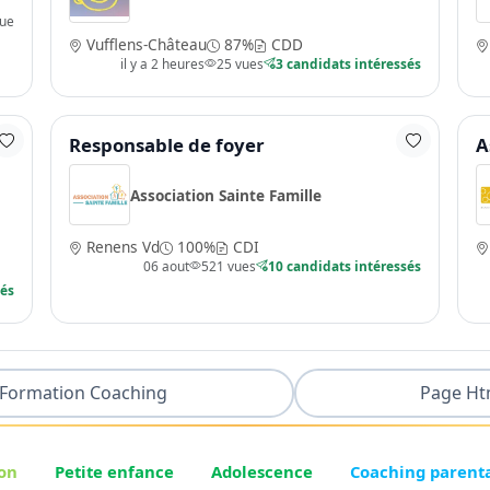
vue
Vufflens-Château
87%
CDD
il y a 2 heures
25 vues
3 candidats intéressés
Responsable de foyer
A
Association Sainte Famille
Renens Vd
100%
CDI
06 aout
521 vues
10 candidats intéressés
sés
Formation Coaching
Page Ht
on
Petite enfance
Adolescence
Coaching parent