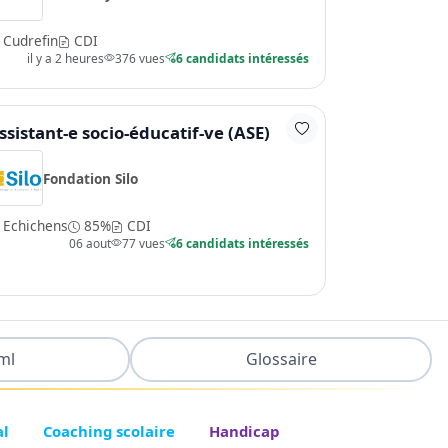
Cudrefin
CDI
il y a 2 heures
376 vues
6 candidats intéressés
ssistant-e socio-éducatif-ve (ASE)
Fondation Silo
Echichens
85%
CDI
06 aout
77 vues
6 candidats intéressés
ml
Glossaire
al
Coaching scolaire
Handicap