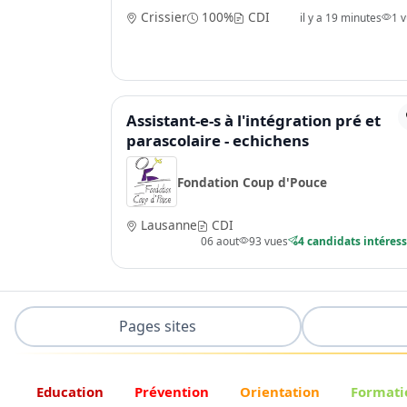
Crissier
100%
CDI
il y a 19 minutes
1 
Assistant-e-s à l'intégration pré et
parascolaire - echichens
Fondation Coup d'Pouce
Lausanne
CDI
06 aout
93 vues
4 candidats intéres
Pages sites
Education
Prévention
Orientation
Formati