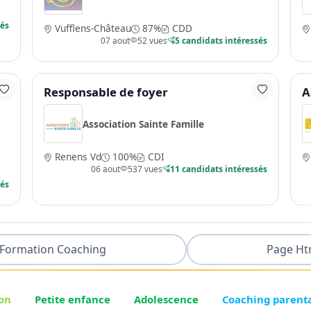
sés
Vufflens-Château
87%
CDD
07 aout
52 vues
5 candidats intéressés
Responsable de foyer
A
Association Sainte Famille
Renens Vd
100%
CDI
06 aout
537 vues
11 candidats intéressés
sés
Formation Coaching
Page Ht
on
Petite enfance
Adolescence
Coaching parent