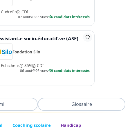
Cudrefin
CDI
07 aout
385 vues
6 candidats intéressés
ssistant-e socio-éducatif-ve (ASE)
Fondation Silo
Echichens
85%
CDI
06 aout
96 vues
9 candidats intéressés
ml
Glossaire
al
Coaching scolaire
Handicap