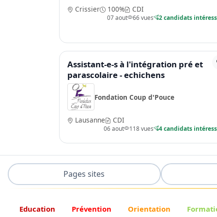
Crissier
100%
CDI
07 aout
66 vues
2 candidats intéres
Assistant-e-s à l'intégration pré et
parascolaire - echichens
Fondation Coup d'Pouce
Lausanne
CDI
06 aout
118 vues
4 candidats intéres
Pages sites
Education
Prévention
Orientation
Formati