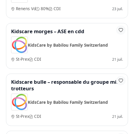
Renens Vd
80%
CDI
23 juil.
Kidscare morges – ASE en cdd
KidsCare by Babilou Family Switzerland
St-Prex
CDI
21 juil.
Kidscare bulle – responsable du groupe mini
trotteurs
KidsCare by Babilou Family Switzerland
St-Prex
CDI
21 juil.