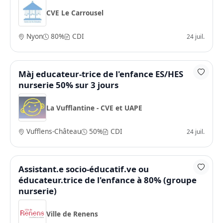
CVE Le Carrousel
Nyon
80%
CDI
24 juil.
Màj educateur-trice de l'enfance ES/HES
nurserie 50% sur 3 jours
La Vufflantine - CVE et UAPE
Vufflens-Château
50%
CDI
24 juil.
Assistant.e socio-éducatif.ve ou
éducateur.trice de l'enfance à 80% (groupe
nurserie)
Ville de Renens