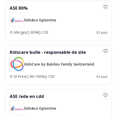
ASE 80%
kids&co Eglantine
Morges
80%
CDI
03 aout
Kidscare bulle - responsable de site
KidsCare by Babilou Family Switzerland
St-Prex
80-100%
CDI
03 aout
ASE /ede en cdd
kids&co Eglantine