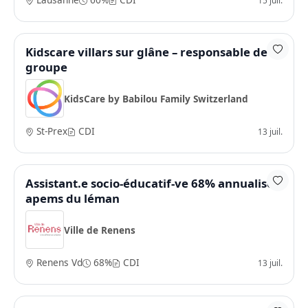
Kidscare villars sur glâne – responsable de
groupe
KidsCare by Babilou Family Switzerland
St-Prex
CDI
13 juil.
Assistant.e socio-éducatif-ve 68% annualisé -
apems du léman
Ville de Renens
Renens Vd
68%
CDI
13 juil.