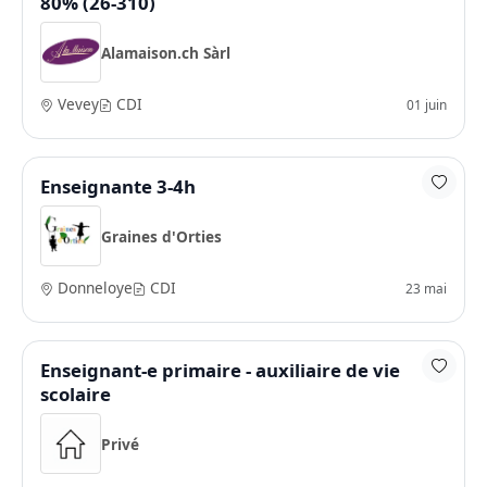
80% (26-310)
Alamaison.ch Sàrl
Vevey
CDI
01 juin
Enseignante 3-4h
Graines d'Orties
Donneloye
CDI
23 mai
Enseignant-e primaire - auxiliaire de vie
scolaire
Privé